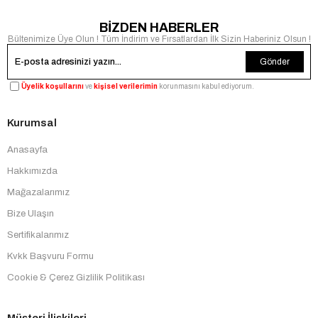
BİZDEN HABERLER
Bültenimize Üye Olun ! Tüm İndirim ve Fırsatlardan İlk Sizin Haberiniz Olsun !
Gönder
Üyelik koşullarını
ve
kişisel verilerimin
korunmasını kabul ediyorum.
Kurumsal
Anasayfa
Hakkımızda
Mağazalarımız
Bize Ulaşın
Sertifikalarımız
Kvkk Başvuru Formu
Cookie & Çerez Gizlilik Politikası
Müşteri İlişkileri