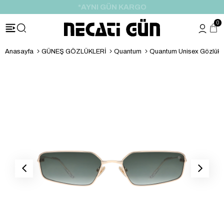
*HEDİYE PAKETİ & NOTU
0
Anasayfa
GÜNEŞ GÖZLÜKLERİ
Quantum
Quantum Unisex Gözlük