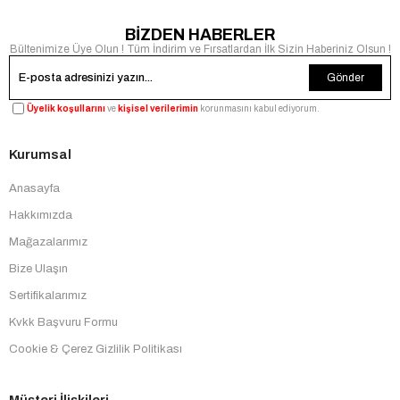
BİZDEN HABERLER
Bültenimize Üye Olun ! Tüm İndirim ve Fırsatlardan İlk Sizin Haberiniz Olsun !
Gönder
Üyelik koşullarını
ve
kişisel verilerimin
korunmasını kabul ediyorum.
Kurumsal
Anasayfa
Hakkımızda
Mağazalarımız
Bize Ulaşın
Sertifikalarımız
Kvkk Başvuru Formu
Cookie & Çerez Gizlilik Politikası
Müşteri İlişkileri