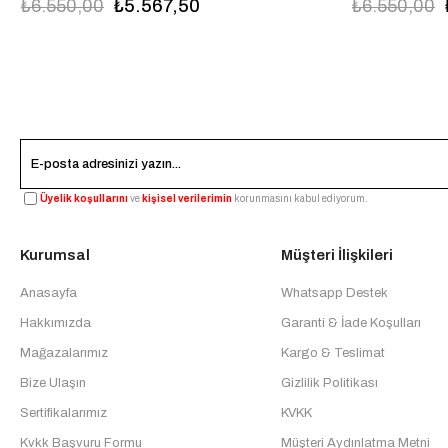
₺6.550,00
₺5.567,50
₺6.550,00
Üyelik koşullarını
ve
kişisel verilerimin
korunmasını kabul ediyorum.
Kurumsal
Müşteri İlişkileri
Anasayfa
Whatsapp Destek
Hakkımızda
Garanti & İade Koşulları
Mağazalarımız
Kargo & Teslimat
Bize Ulaşın
Gizlilik Politikası
Sertifikalarımız
KVKK
Kvkk Başvuru Formu
Müşteri Aydınlatma Metni