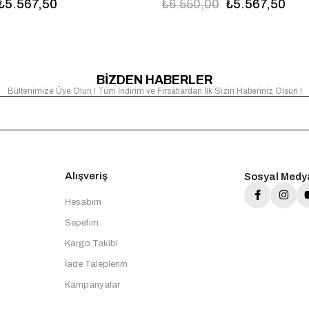
₺5.567,50
₺6.550,00
₺5.567,50
BİZDEN HABERLER
Bültenimize Üye Olun ! Tüm İndirim ve Fırsatlardan İlk Sizin Haberiniz Olsun !
Alışveriş
Sosyal Medy
Hesabım
Sepetim
Kargo Takibi
İade Taleplerim
Kampanyalar