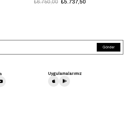
₺6.750,00
₺5.737,50
Gönder
a
Uygulamalarımız