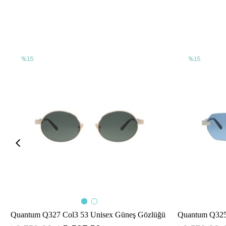
%15
%15
Quantum Q327 Col3 53 Unisex Güneş Gözlüğü
Quantum Q325