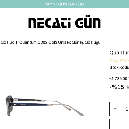
*HEDİYE PAKETİ & NOTU
 Gözlük
Quantum Q302 Col3 Unisex Güneş Gözlüğü
Quantum
Stok Kod
₺1.785,00
15