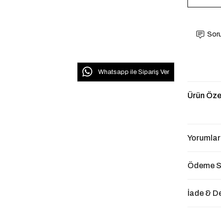
Soru
Whatsapp ile Sipariş Ver
Ürün Özel
Yorumlar
Ödeme S
İade & D