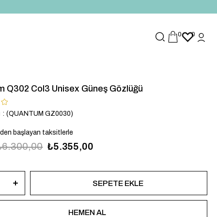
0
0
 Q302 Col3 Unisex Güneş Gözlüğü
u
(QUANTUM GZ0030)
`den başlayan taksitlerle
₺6.300,00
₺5.355,00