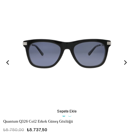
Sepete Ekle
Quantum Q326 Col2 Erkek Güneş Gözlüğü
₺6.750,00
₺5.737,50