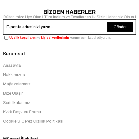
BİZDEN HABERLER
Bültenimize Üye Olun ! Tüm İndirim ve Fırsatlardan İlk Sizin Haberiniz Olsun !
Gönder
Üyelik koşullarını
ve
kişisel verilerimin
korunmasını kabul ediyorum.
Kurumsal
Anasayfa
Hakkımızda
Mağazalarımız
Bize Ulaşın
Sertifikalarımız
Kvkk Başvuru Formu
Cookie & Çerez Gizlilik Politikası
Müşteri İlişkileri