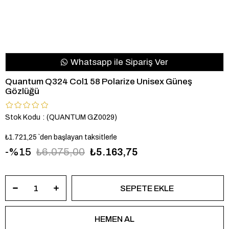
Whatsapp ile Sipariş Ver
Quantum Q324 Col1 58 Polarize Unisex Güneş
Gözlüğü
Stok Kodu
(QUANTUM GZ0029)
₺1.721,25
`den başlayan taksitlerle
15
₺6.075,00
₺5.163,75