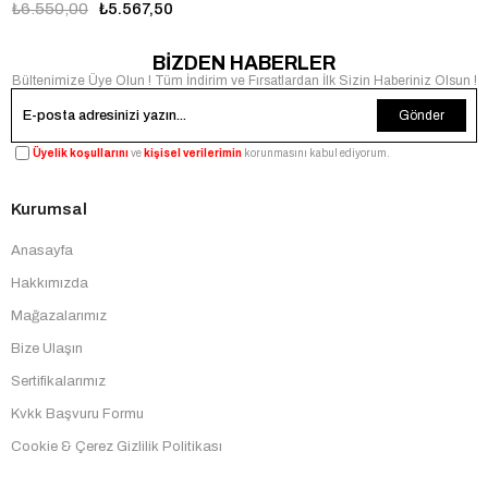
₺6.550,00
₺5.567,50
BİZDEN HABERLER
Bültenimize Üye Olun ! Tüm İndirim ve Fırsatlardan İlk Sizin Haberiniz Olsun !
Gönder
Üyelik koşullarını
ve
kişisel verilerimin
korunmasını kabul ediyorum.
Kurumsal
Anasayfa
Hakkımızda
Mağazalarımız
Bize Ulaşın
Sertifikalarımız
Kvkk Başvuru Formu
Cookie & Çerez Gizlilik Politikası