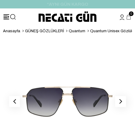
*HEDİYE PAKETİ & NOTU
0
Anasayfa
GÜNEŞ GÖZLÜKLERİ
Quantum
Quantum Unisex Gözlük