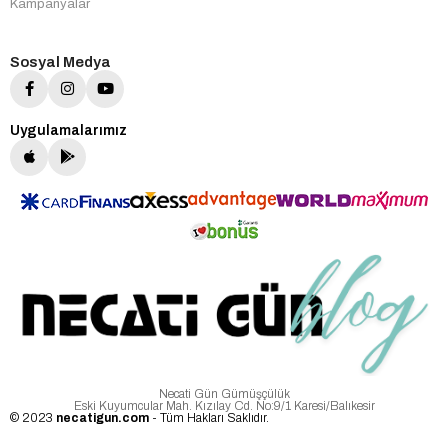
Kampanyalar
Sosyal Medya
Uygulamalarımız
Necati Gün Gümüşçülük
Eski Kuyumcular Mah. Kızılay Cd. No:9/1 Karesi/Balıkesir
© 2023
necatigun.com
- Tüm Hakları Saklıdır.