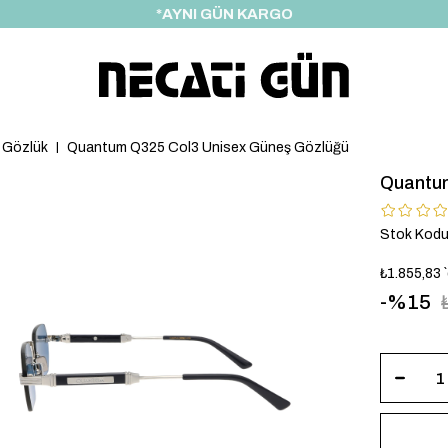
*HEDİYE PAKETİ & NOTU
 Gözlük
Quantum Q325 Col3 Unisex Güneş Gözlüğü
Quantum
Stok Kod
₺1.855,83
15