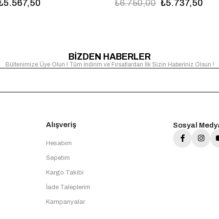
₺5.567,50
₺6.750,00
₺5.737,50
BİZDEN HABERLER
Bültenimize Üye Olun ! Tüm İndirim ve Fırsatlardan İlk Sizin Haberiniz Olsun !
Alışveriş
Sosyal Medy
Hesabım
Sepetim
Kargo Takibi
İade Taleplerim
Kampanyalar