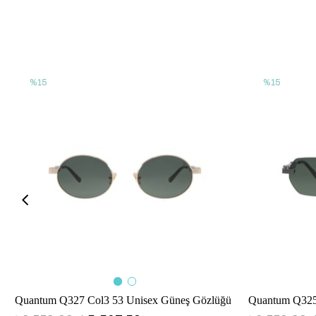
%15
%15
Quantum Q327 Col3 53 Unisex Güneş Gözlüğü
Quantum Q325