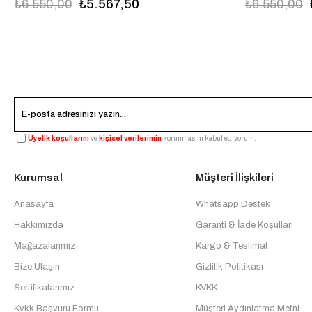
₺6.550,00
₺5.567,50
₺6.550,00
Üyelik koşullarını
ve
kişisel verilerimin
korunmasını kabul ediyorum.
Kurumsal
Müşteri İlişkileri
Anasayfa
Whatsapp Destek
Hakkımızda
Garanti & İade Koşulları
Mağazalarımız
Kargo & Teslimat
Bize Ulaşın
Gizlilik Politikası
Sertifikalarımız
KVKK
Kvkk Başvuru Formu
Müşteri Aydınlatma Metni