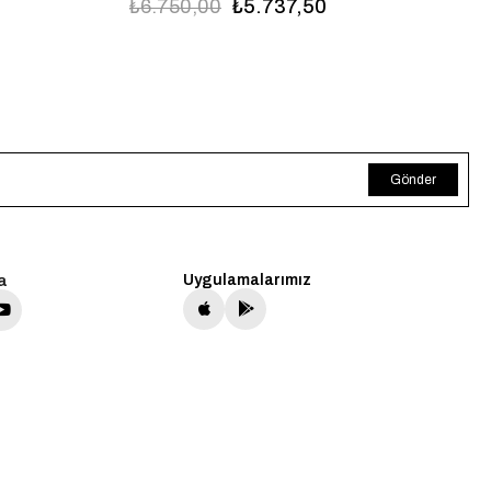
₺6.750,00
₺5.737,50
Gönder
a
Uygulamalarımız