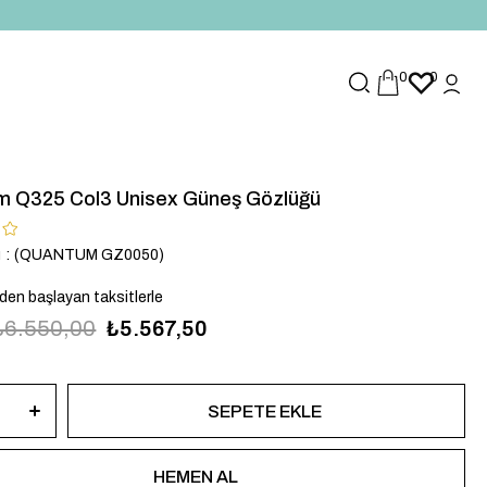
0
0
 Q325 Col3 Unisex Güneş Gözlüğü
u
(QUANTUM GZ0050)
`den başlayan taksitlerle
₺6.550,00
₺5.567,50