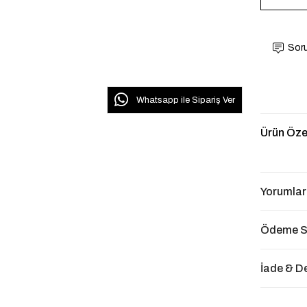
Soru
Whatsapp ile Sipariş Ver
Ürün Özel
Yorumlar
Ödeme S
İade & D