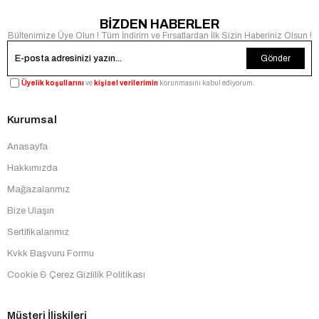
BİZDEN HABERLER
Bültenimize Üye Olun ! Tüm İndirim ve Fırsatlardan İlk Sizin Haberiniz Olsun !
Gönder
Üyelik koşullarını
ve
kişisel verilerimin
korunmasını kabul ediyorum.
Kurumsal
Anasayfa
Hakkımızda
Mağazalarımız
Bize Ulaşın
Sertifikalarımız
Kvkk Başvuru Formu
Cookie & Çerez Gizlilik Politikası
Müşteri İlişkileri