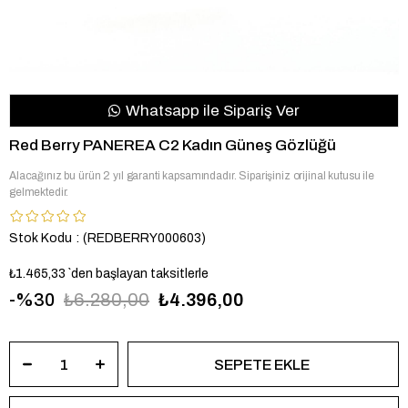
Whatsapp ile Sipariş Ver
Red Berry PANEREA C2 Kadın Güneş Gözlüğü
Alacağınız bu ürün 2 yıl garanti kapsamındadır. Siparişiniz orijinal kutusu ile
gelmektedir.
Stok Kodu
(REDBERRY000603)
₺1.465,33
`den başlayan taksitlerle
30
₺6.280,00
₺4.396,00