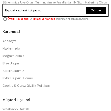
Bültenimize Üye Olun ! Tüm İndirim ve Fırsatlardan İlk Sizin Haberiniz Olsun !
Gönder
Üyelik koşullarını
ve
kişisel verilerimin
korunmasını kabul ediyorum.
Kurumsal
Anasayfa
Hakkımızda
Mağazalarımız
Bize Ulaşın
Sertifikalarımız
Kvkk Başvuru Formu
Cookie & Çerez Gizlilik Politikası
Müşteri İlişkileri
Whatsapp Destek