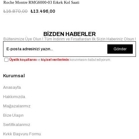
Roche Montre RMG6000-03 Erkek Kol Saati
₺16.870,00
₺13.496,00
RMG6000-03
BİZDEN HABERLER
Bültenimize Üye Olun ! Tüm İndirim ve Fırsatlardan İlk Sizin Haberiniz Olsun !
Gönder
Üyelik koşullarını
ve
kişisel verilerimin
korunmasını kabul ediyorum.
Kurumsal
Anasayfa
Hakkımızda
Mağazalarımız
Bize Ulaşın
Sertifikalarımız
Kvkk Başvuru Formu