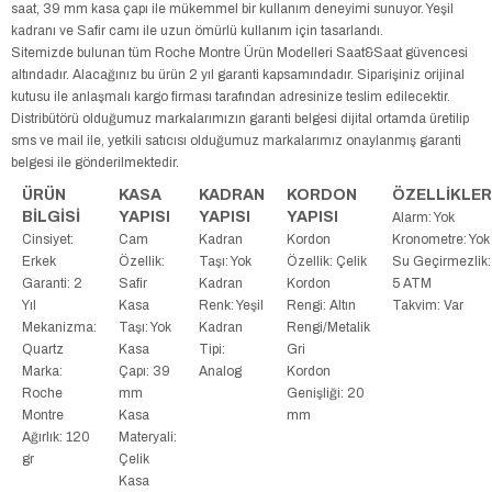
saat, 39 mm kasa çapı ile mükemmel bir kullanım deneyimi sunuyor. Yeşil
kadranı ve Safir camı ile uzun ömürlü kullanım için tasarlandı.
Sitemizde bulunan tüm Roche Montre Ürün Modelleri Saat&Saat güvencesi
altındadır. Alacağınız bu ürün 2 yıl garanti kapsamındadır. Siparişiniz orijinal
kutusu ile anlaşmalı kargo firması tarafından adresinize teslim edilecektir.
Distribütörü olduğumuz markalarımızın garanti belgesi dijital ortamda üretilip
sms ve mail ile, yetkili satıcısı olduğumuz markalarımız onaylanmış garanti
belgesi ile gönderilmektedir.
ÜRÜN
KASA
KADRAN
KORDON
ÖZELLİKLER
BİLGİSİ
YAPISI
YAPISI
YAPISI
Alarm: Yok
Cinsiyet:
Cam
Kadran
Kordon
Kronometre: Yok
Erkek
Özellik:
Taşı: Yok
Özellik: Çelik
Su Geçirmezlik:
Garanti: 2
Safir
Kadran
Kordon
5 ATM
Yıl
Kasa
Renk: Yeşil
Rengi: Altın
Takvim: Var
Mekanizma:
Taşı: Yok
Kadran
Rengi/Metalik
Quartz
Kasa
Tipi:
Gri
Marka:
Çapı: 39
Analog
Kordon
Roche
mm
Genişliği: 20
Montre
Kasa
mm
Ağırlık: 120
Materyali:
gr
Çelik
Kasa