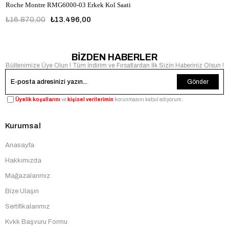
Roche Montre RMG6000-03 Erkek Kol Saati
₺16.870,00
₺13.496,00
RMG6000-03
BİZDEN HABERLER
Bültenimize Üye Olun ! Tüm İndirim ve Fırsatlardan İlk Sizin Haberiniz Olsun !
Gönder
Üyelik koşullarını
ve
kişisel verilerimin
korunmasını kabul ediyorum.
Kurumsal
Anasayfa
Hakkımızda
Mağazalarımız
Bize Ulaşın
Sertifikalarımız
Kvkk Başvuru Formu