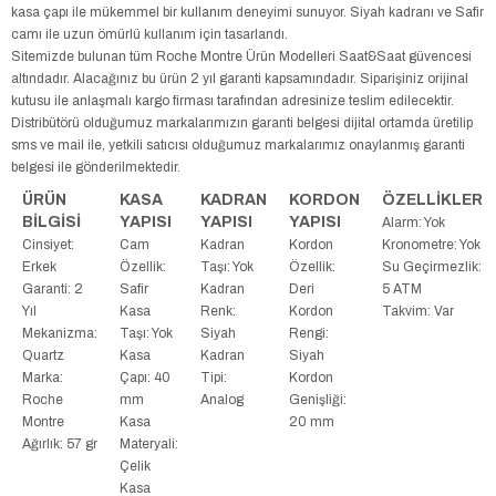
kasa çapı ile mükemmel bir kullanım deneyimi sunuyor. Siyah kadranı ve Safir
camı ile uzun ömürlü kullanım için tasarlandı.
Sitemizde bulunan tüm Roche Montre Ürün Modelleri Saat&Saat güvencesi
altındadır. Alacağınız bu ürün 2 yıl garanti kapsamındadır. Siparişiniz orijinal
kutusu ile anlaşmalı kargo firması tarafından adresinize teslim edilecektir.
Distribütörü olduğumuz markalarımızın garanti belgesi dijital ortamda üretilip
sms ve mail ile, yetkili satıcısı olduğumuz markalarımız onaylanmış garanti
belgesi ile gönderilmektedir.
ÜRÜN
KASA
KADRAN
KORDON
ÖZELLİKLER
BİLGİSİ
YAPISI
YAPISI
YAPISI
Alarm: Yok
Cinsiyet:
Cam
Kadran
Kordon
Kronometre: Yok
Erkek
Özellik:
Taşı: Yok
Özellik:
Su Geçirmezlik:
Garanti: 2
Safir
Kadran
Deri
5 ATM
Yıl
Kasa
Renk:
Kordon
Takvim: Var
Mekanizma:
Taşı: Yok
Siyah
Rengi:
Quartz
Kasa
Kadran
Siyah
Marka:
Çapı: 40
Tipi:
Kordon
Roche
mm
Analog
Genişliği:
Montre
Kasa
20 mm
Ağırlık: 57 gr
Materyali:
Çelik
Kasa