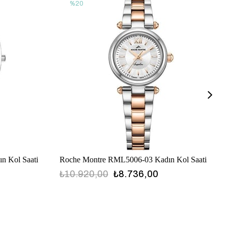
%20
n Kol Saati
Roche Montre RML5006-03 Kadın Kol Saati
₺10.920,00
₺8.736,00
RML5006-03