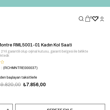
0
0
ontre RML5001-01 Kadın Kol Saati
2 Yıl garantili olup orjinal kutusu, garanti belgesi ile birlikte
ktedir.
u
(RCHMNTRE000037)
`den başlayan taksitlerle
₺9.820,00
₺7.856,00
-01