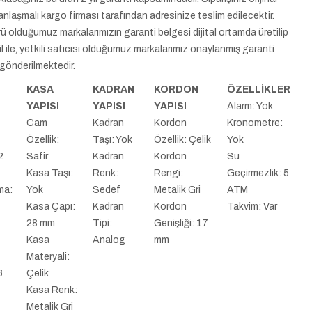
anlaşmalı kargo firması tarafından adresinize teslim edilecektir.
rü olduğumuz markalarımızın garanti belgesi dijital ortamda üretilip
l ile, yetkili satıcısı olduğumuz markalarımız onaylanmış garanti
 gönderilmektedir.
KASA
KADRAN
KORDON
ÖZELLİKLER
YAPISI
YAPISI
YAPISI
Alarm: Yok
:
Cam
Kadran
Kordon
Kronometre:
Özellik:
Taşı: Yok
Özellik: Çelik
Yok
2
Safir
Kadran
Kordon
Su
Kasa Taşı:
Renk:
Rengi:
Geçirmezlik: 5
ma:
Yok
Sedef
Metalik Gri
ATM
Kasa Çapı:
Kadran
Kordon
Takvim: Var
28 mm
Tipi:
Genişliği: 17
Kasa
Analog
mm
Materyali:
6
Çelik
Kasa Renk:
Metalik Gri