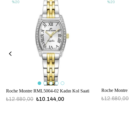
%20
%20
Roche Montre
Roche Montre RML5004-02 Kadın Kol Saati
₺12.680,00
₺12.680,00
₺10.144,00
RML5004-04
RML5004-02