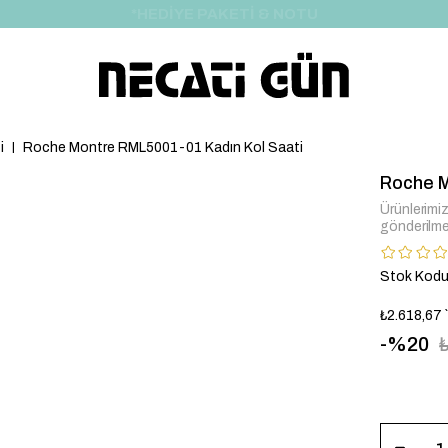
*HEDİYE PAKETİ & NOTU
i
Roche Montre RML5001-01 Kadın Kol Saati
Roche M
Ürünlerimiz 
gönderilme
Stok Kod
₺2.618,67
20
RML5001