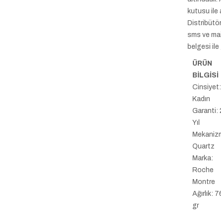
kutusu ile 
Distribütö
sms ve mai
belgesi ile
ÜRÜN
BİLGİSİ
Cinsiyet
Kadın
Garanti: 
Yıl
Mekaniz
Quartz
Marka:
Roche
Montre
Ağırlık: 7
gr