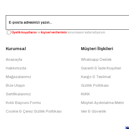
Üyelik koşullarını
ve
kişisel verilerimin
korunmasını kabul ediyorum.
Kurumsal
Müşteri İlişkileri
Anasayfa
Whatsapp Destek
Hakkımızda
Garanti & İade Koşulları
Mağazalarımız
Kargo & Teslimat
Bize Ulaşın
Gizlilik Politikası
Sertifikalarımız
KVKK
Kvkk Başvuru Formu
Müşteri Aydınlatma Metni
Cookie & Çerez Gizlilik Politikası
Veri & Güvenlik