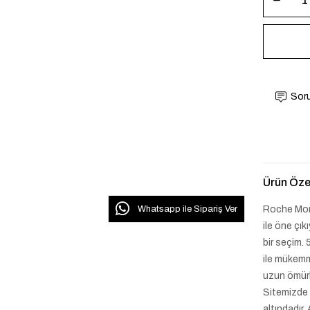
Soru
Ürün Özel
Roche Mont
Whatsapp ile Sipariş Ver
ile öne çık
bir seçim.
ile mükemm
uzun ömürlü
Sitemizde
altındadır.