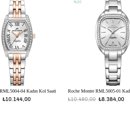
%20
 RML5004-04 Kadın Kol Saati
Roche Montre RML5005-01 Kadı
₺10.144,00
₺10.480,00
₺8.384,00
RML5005-01