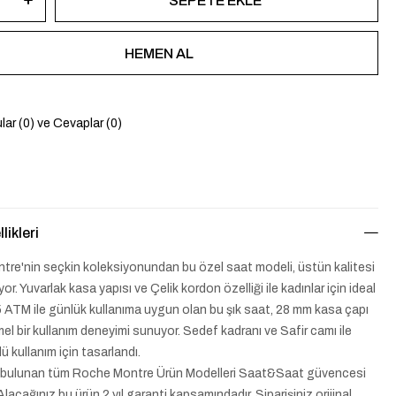
lar (0) ve Cevaplar (0)
likleri
re'nin seçkin koleksiyonundan bu özel saat modeli, üstün kalitesi
ıyor. Yuvarlak kasa yapısı ve Çelik kordon özelliği ile kadınlar için ideal
 5 ATM ile günlük kullanıma uygun olan bu şık saat, 28 mm kasa çapı
el bir kullanım deneyimi sunuyor. Sedef kadranı ve Safir camı ile
 kullanım için tasarlandı.
 bulunan tüm Roche Montre Ürün Modelleri Saat&Saat güvencesi
 Alacağınız bu ürün 2 yıl garanti kapsamındadır. Siparişiniz orijinal