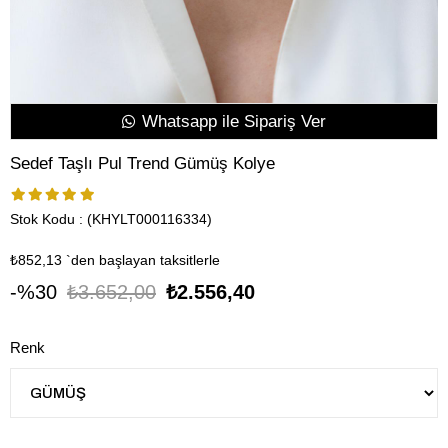
Whatsapp ile Sipariş Ver
Sedef Taşlı Pul Trend Gümüş Kolye
Stok Kodu
(KHYLT000116334)
₺852,13
`den başlayan taksitlerle
30
₺3.652,00
₺2.556,40
Renk