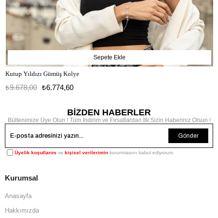
Sepete Ekle
Kutup Yıldızı Gümüş Kolye
₺9.678,00
₺6.774,60
BİZDEN HABERLER
Bültenimize Üye Olun ! Tüm İndirim ve Fırsatlardan İlk Sizin Haberiniz Olsun !
Gönder
Üyelik koşullarını
ve
kişisel verilerimin
korunmasını kabul ediyorum.
Kurumsal
Anasayfa
Hakkımızda