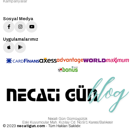
Kampanyalar
Sosyal Medya
Uygulamalarımız
Necati Gün Gümüşçülük
Eski Kuyumcular Mah. Kızılay Cd. No:9/1 Karesi/Balıkesir
© 2023
necatigun.com
- Tüm Hakları Saklıdır.