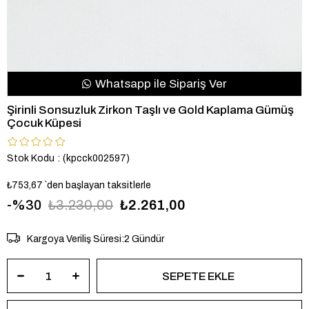
Whatsapp ile Sipariş Ver
Şirinli Sonsuzluk Zirkon Taşlı ve Gold Kaplama Gümüş
Çocuk Küpesi
Stok Kodu
(kpcck002597)
₺753,67
`den başlayan taksitlerle
30
₺3.230,00
₺2.261,00
Kargoya Veriliş Süresi
:
2 Gündür