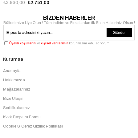
₺3.930,00
₺2.751,00
BİZDEN HABERLER
Bültenimize Üye Olun ! Tüm İndirim ve Fırsatlardan İlk Sizin Haberiniz Olsun !
Gönder
Üyelik koşullarını
ve
kişisel verilerimin
korunmasını kabul ediyorum.
Kurumsal
Anasayfa
Hakkımızda
Mağazalarımız
Bize Ulaşın
Sertifikalarımız
Kvkk Başvuru Formu
Cookie & Çerez Gizlilik Politikası