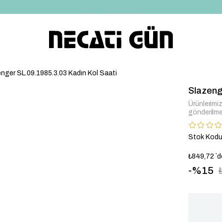
*HEDİYE PAKETİ & NOTU
nger SL.09.1985.3.03 Kadın Kol Saati
Slazeng
Ürünlerimiz 
gönderilme
Stok Kod
₺849,72
`d
15