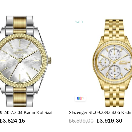
%30
1
9.2457.3.04 Kadın Kol Saati
Slazenger SL.09.2392.4.06 Kadın
₺3.824,15
₺5.599,00
₺3.919,30