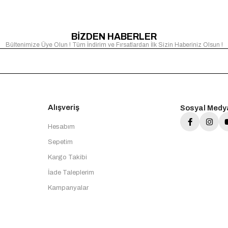
BİZDEN HABERLER
Bültenimize Üye Olun ! Tüm İndirim ve Fırsatlardan İlk Sizin Haberiniz Olsun !
Alışveriş
Sosyal Medy
Hesabım
Sepetim
Kargo Takibi
İade Taleplerim
Kampanyalar