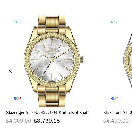
%15
%15
1
1
Slazenger SL.09.2457.3.03 Kadın Kol Saati
Slazenger SL.0
₺4.399,00
₺3.739,15
₺4.499,00