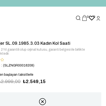
0
0
er SL.09.1985.3.03 Kadın Kol Saati
2 Yıl garantili olup orjinal kutusu, garanti belgesi ile birlikte
ktedir.
u
(SLZNGR00016208)
en başlayan taksitlerle
₺2.999,00
₺2.549,15