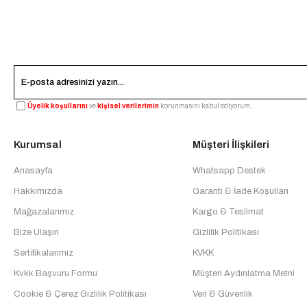
Üyelik koşullarını
ve
kişisel verilerimin
korunmasını kabul ediyorum.
Kurumsal
Müşteri İlişkileri
Anasayfa
Whatsapp Destek
Hakkımızda
Garanti & İade Koşulları
Mağazalarımız
Kargo & Teslimat
Bize Ulaşın
Gizlilik Politikası
Sertifikalarımız
KVKK
Kvkk Başvuru Formu
Müşteri Aydınlatma Metni
Cookie & Çerez Gizlilik Politikası
Veri & Güvenlik