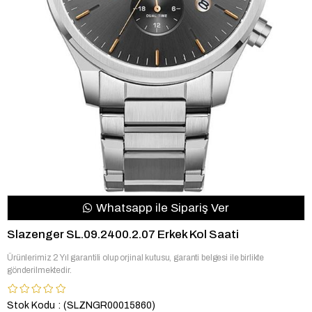
Whatsapp ile Sipariş Ver
Slazenger SL.09.2400.2.07 Erkek Kol Saati
Ürünlerimiz 2 Yıl garantili olup orjinal kutusu, garanti belgesi ile birlikte
gönderilmektedir.
Stok Kodu
(SLZNGR00015860)