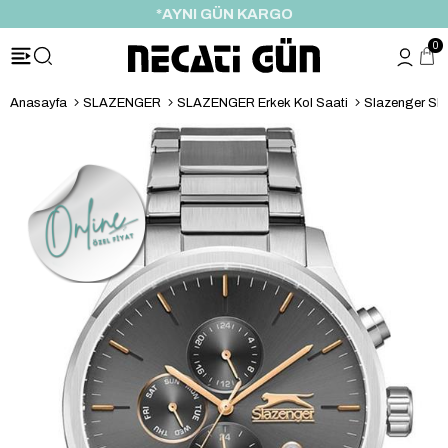
*HEDİYE PAKETİ & NOTU
0
Anasayfa
SLAZENGER
SLAZENGER Erkek Kol Saati
Slazenger SL.