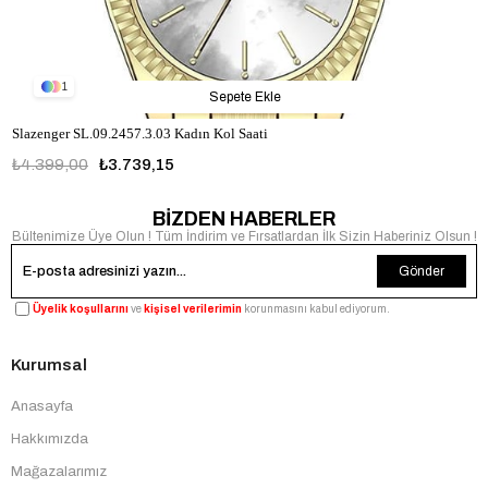
1
Sepete Ekle
Slazenger SL.09.2457.3.03 Kadın Kol Saati
₺4.399,00
₺3.739,15
BİZDEN HABERLER
Bültenimize Üye Olun ! Tüm İndirim ve Fırsatlardan İlk Sizin Haberiniz Olsun !
Gönder
Üyelik koşullarını
ve
kişisel verilerimin
korunmasını kabul ediyorum.
Kurumsal
Anasayfa
Hakkımızda
Mağazalarımız