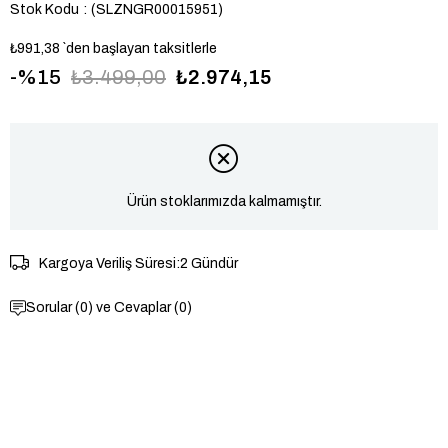
Stok Kodu
(SLZNGR00015951)
₺991,38
`den başlayan taksitlerle
15
₺3.499,00
₺2.974,15
Ürün stoklarımızda kalmamıştır.
Kargoya Veriliş Süresi
:
2 Gündür
Sorular (0) ve Cevaplar (0)