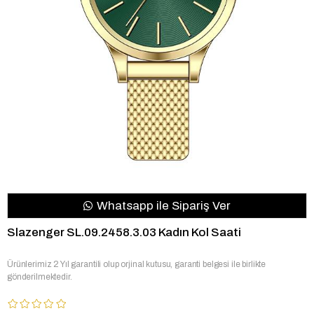
Whatsapp ile Sipariş Ver
Slazenger SL.09.2458.3.03 Kadın Kol Saati
Ürünlerimiz 2 Yıl garantili olup orjinal kutusu, garanti belgesi ile birlikte
gönderilmektedir.