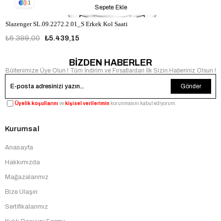
1
Sepete Ekle
Slazenger SL.09.2272.2.01_S Erkek Kol Saati
₺6.399,00
₺5.439,15
BİZDEN HABERLER
Bültenimize Üye Olun ! Tüm İndirim ve Fırsatlardan İlk Sizin Haberiniz Olsun !
Gönder
Üyelik koşullarını
ve
kişisel verilerimin
korunmasını kabul ediyorum.
Kurumsal
Anasayfa
Hakkımızda
Mağazalarımız
Bize Ulaşın
Sertifikalarımız