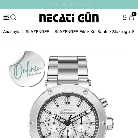
*HEDİYE PAKETİ & NOTU
0
Anasayfa
SLAZENGER
SLAZENGER Erkek Kol Saati
Slazenger SL.