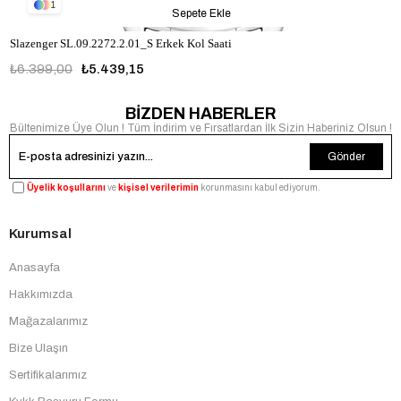
1
Sepete Ekle
Slazenger SL.09.2272.2.01_S Erkek Kol Saati
₺6.399,00
₺5.439,15
BİZDEN HABERLER
Bültenimize Üye Olun ! Tüm İndirim ve Fırsatlardan İlk Sizin Haberiniz Olsun !
Gönder
Üyelik koşullarını
ve
kişisel verilerimin
korunmasını kabul ediyorum.
Kurumsal
Anasayfa
Hakkımızda
Mağazalarımız
Bize Ulaşın
Sertifikalarımız