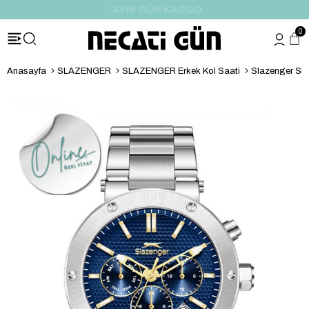
*HEDİYE PAKETİ & NOTU
0
Anasayfa
SLAZENGER
SLAZENGER Erkek Kol Saati
Slazenger SL.