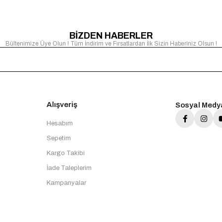
BİZDEN HABERLER
Bültenimize Üye Olun ! Tüm İndirim ve Fırsatlardan İlk Sizin Haberiniz Olsun !
Alışveriş
Sosyal Medy
Hesabım
Sepetim
Kargo Takibi
İade Taleplerim
Kampanyalar