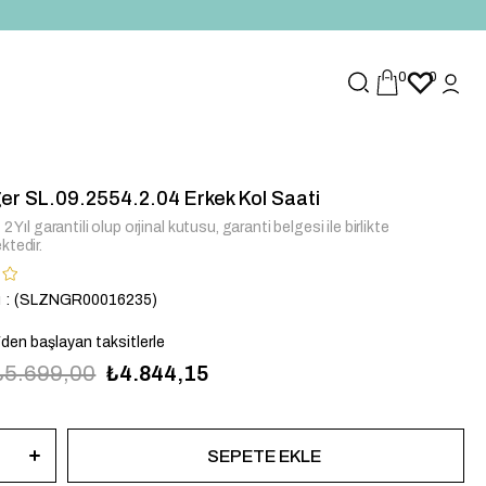
0
0
er SL.09.2554.2.04 Erkek Kol Saati
2 Yıl garantili olup orjinal kutusu, garanti belgesi ile birlikte
ktedir.
u
(SLZNGR00016235)
`den başlayan taksitlerle
₺5.699,00
₺4.844,15