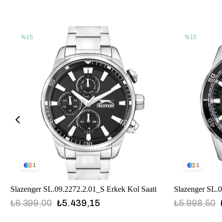
%15
%15
1
1
Slazenger SL.09.2272.2.01_S Erkek Kol Saati
Slazenger SL.0
₺6.399,00
₺5.439,15
₺5.998,50