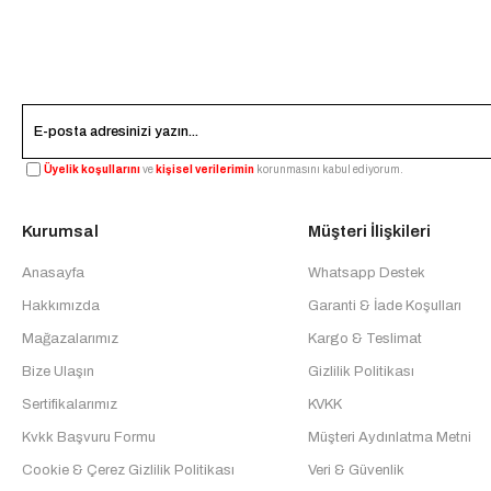
Üyelik koşullarını
ve
kişisel verilerimin
korunmasını kabul ediyorum.
Kurumsal
Müşteri İlişkileri
Anasayfa
Whatsapp Destek
Hakkımızda
Garanti & İade Koşulları
Mağazalarımız
Kargo & Teslimat
Bize Ulaşın
Gizlilik Politikası
Sertifikalarımız
KVKK
Kvkk Başvuru Formu
Müşteri Aydınlatma Metni
Cookie & Çerez Gizlilik Politikası
Veri & Güvenlik