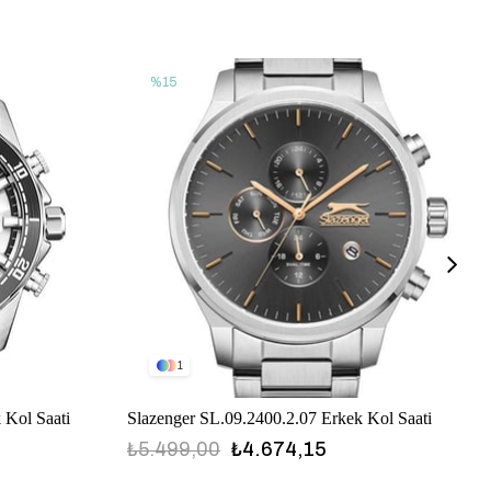
%15
1
 Kol Saati
Slazenger SL.09.2400.2.07 Erkek Kol Saati
₺5.499,00
₺4.674,15