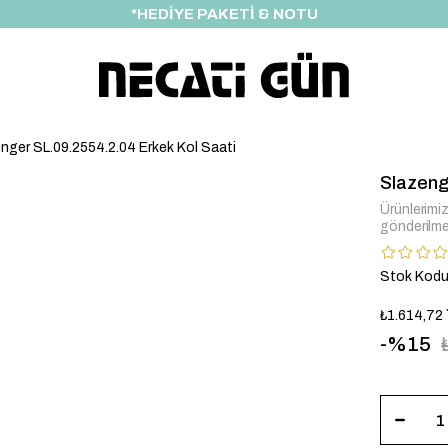
*HEDİYE PAKETİ & NOTU
nger SL.09.2554.2.04 Erkek Kol Saati
Slazeng
Ürünlerimiz 
gönderilme
Stok Kod
₺1.614,72
15