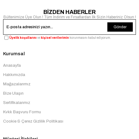
BİZDEN HABERLER
Bültenimize Üye Olun ! Tüm İndirim ve Fırsatlardan İlk Sizin Haberiniz Olsun !
Gönder
Üyelik koşullarını
ve
kişisel verilerimin
korunmasını kabul ediyorum.
Kurumsal
Anasayfa
Hakkımızda
Mağazalarımız
Bize Ulaşın
Sertifikalarımız
Kvkk Başvuru Formu
Cookie & Çerez Gizlilik Politikası
Müşteri İlişkileri