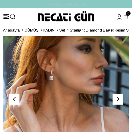
*HEDİYE PAKETİ & NOTU
0
Anasayfa
GÜMÜŞ
KADIN
Set
Starlight Diamond Baget Kesim Set