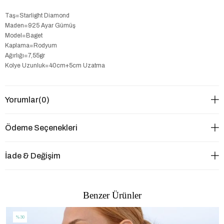
Taş=Starlight Diamond
Maden=925 Ayar Gümüş
Model=Baget
Kaplama=Rodyum
Ağırlığı=7,55gr
Kolye Uzunluk=40cm+5cm Uzatma
Yorumlar
(0)
Ödeme Seçenekleri
İade & Değişim
Benzer Ürünler
%30