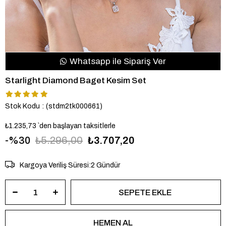
Whatsapp ile Sipariş Ver
Starlight Diamond Baget Kesim Set
Stok Kodu
(stdm2tk000661)
₺1.235,73
`den başlayan taksitlerle
30
₺5.296,00
₺3.707,20
Kargoya Veriliş Süresi
:
2 Gündür