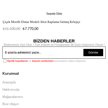
Sepete Ekle
Çiçek Motifli Elmas Modeli Altın Kaplama Gümüş Kelepçe
₺11.100,00
₺7.770,00
BİZDEN HABERLER
Bültenimize Üye Olun ! Tüm İndirim ve Fırsatlardan İlk Sizin Haberiniz Olsun !
Gönder
Üyelik koşullarını
ve
kişisel verilerimin
korunmasını kabul ediyorum.
Kurumsal
Anasayfa
Hakkımızda
Mağazalarımız
Bize Ulaşın