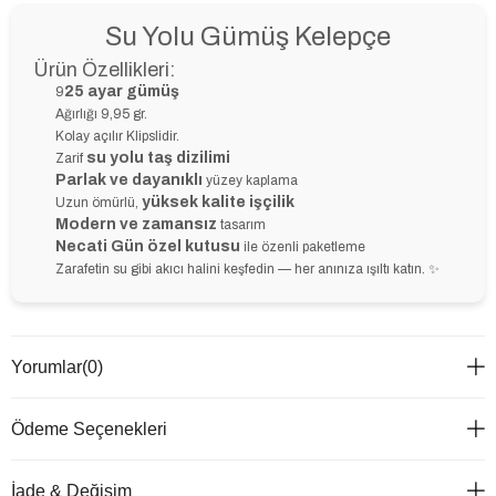
Su Yolu Gümüş Kelepçe
Ürün Özellikleri:
25 ayar gümüş
9
Ağırlığı 9,95 gr.
Kolay açılır Klipslidir.
su yolu taş dizilimi
Zarif
Parlak ve dayanıklı
yüzey kaplama
yüksek kalite işçilik
Uzun ömürlü,
Modern ve zamansız
tasarım
Necati Gün özel kutusu
ile özenli paketleme
Zarafetin su gibi akıcı halini keşfedin — her anınıza ışıltı katın. ✨
Yorumlar
(0)
Ödeme Seçenekleri
İade & Değişim