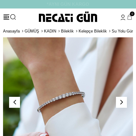
*HEDİYE PAKETİ & NOTU
0
Anasayfa
GÜMÜŞ
KADIN
Bileklik
Kelepçe Bileklik
Su Yolu Güm