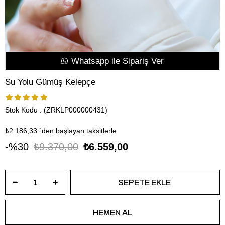
Whatsapp ile Sipariş Ver
Su Yolu Gümüş Kelepçe
Stok Kodu
(ZRKLP000000431)
₺2.186,33
`den başlayan taksitlerle
30
₺9.370,00
₺6.559,00