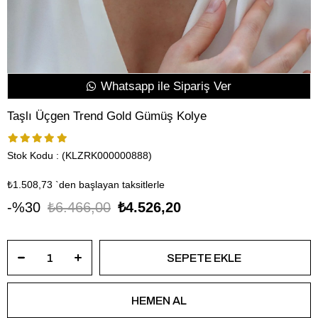
Whatsapp ile Sipariş Ver
Taşlı Üçgen Trend Gold Gümüş Kolye
Stok Kodu
(KLZRK000000888)
₺1.508,73
`den başlayan taksitlerle
30
₺6.466,00
₺4.526,20