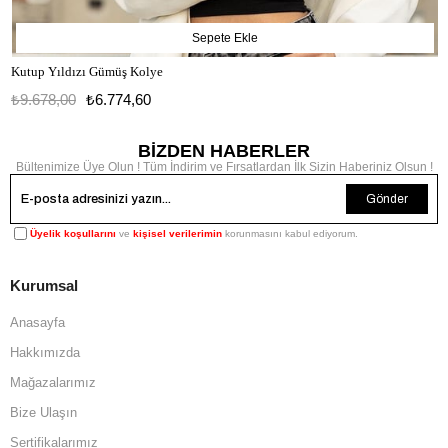
Sepete Ekle
Kutup Yıldızı Gümüş Kolye
₺9.678,00
₺6.774,60
BİZDEN HABERLER
Bültenimize Üye Olun ! Tüm İndirim ve Fırsatlardan İlk Sizin Haberiniz Olsun !
Gönder
Üyelik koşullarını
ve
kişisel verilerimin
korunmasını kabul ediyorum.
Kurumsal
Anasayfa
Hakkımızda
Mağazalarımız
Bize Ulaşın
Sertifikalarımız