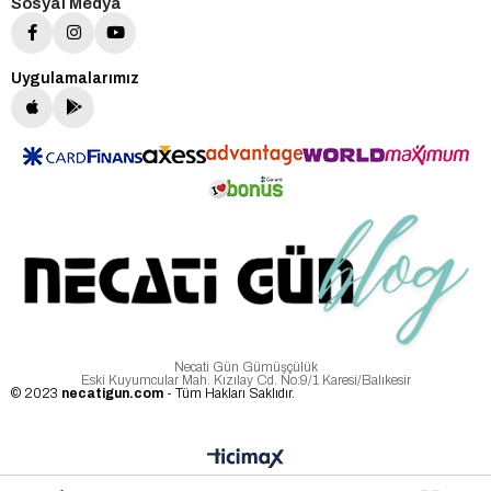
Sosyal Medya
Uygulamalarımız
Necati Gün Gümüşçülük
Eski Kuyumcular Mah. Kızılay Cd. No:9/1 Karesi/Balıkesir
© 2023
necatigun.com
- Tüm Hakları Saklıdır.