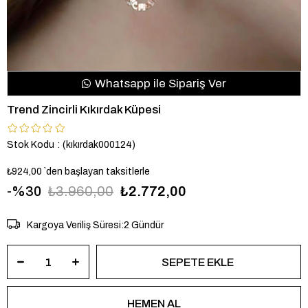
Whatsapp ile Sipariş Ver
Trend Zincirli Kıkırdak Küpesi
Stok Kodu
(kıkırdak000124)
₺924,00
`den başlayan taksitlerle
30
₺3.960,00
₺2.772,00
Kargoya Veriliş Süresi
:
2 Gündür