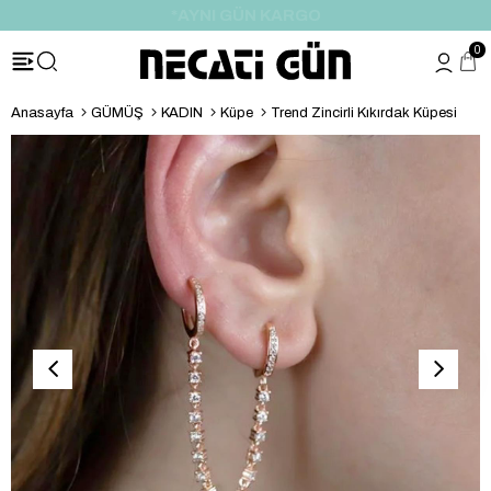
*HEDİYE PAKETİ & NOTU
0
Anasayfa
GÜMÜŞ
KADIN
Küpe
Trend Zincirli Kıkırdak Küpesi