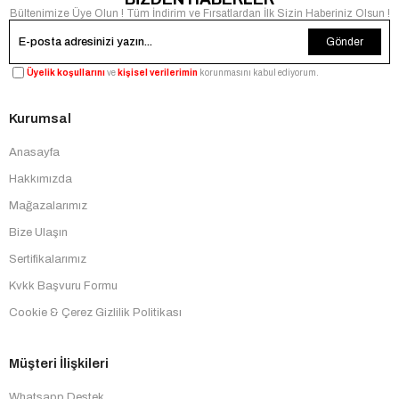
Bültenimize Üye Olun ! Tüm İndirim ve Fırsatlardan İlk Sizin Haberiniz Olsun !
Gönder
Üyelik koşullarını
ve
kişisel verilerimin
korunmasını kabul ediyorum.
Kurumsal
Anasayfa
Hakkımızda
Mağazalarımız
Bize Ulaşın
Sertifikalarımız
Kvkk Başvuru Formu
Cookie & Çerez Gizlilik Politikası
Müşteri İlişkileri
Whatsapp Destek