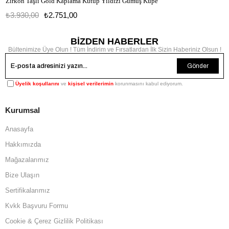
Zirkon Taşlı Gold Kaplama Kutup Yıldızı Gümüş Küpe
₺3.930,00
₺2.751,00
BİZDEN HABERLER
Bültenimize Üye Olun ! Tüm İndirim ve Fırsatlardan İlk Sizin Haberiniz Olsun !
Gönder
Üyelik koşullarını
ve
kişisel verilerimin
korunmasını kabul ediyorum.
Kurumsal
Anasayfa
Hakkımızda
Mağazalarımız
Bize Ulaşın
Sertifikalarımız
Kvkk Başvuru Formu
Cookie & Çerez Gizlilik Politikası