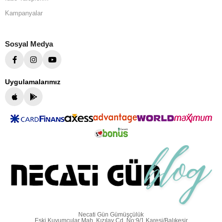
Kampanyalar
Sosyal Medya
Uygulamalarımız
Necati Gün Gümüşçülük
Eski Kuyumcular Mah. Kızılay Cd. No:9/1 Karesi/Balıkesir