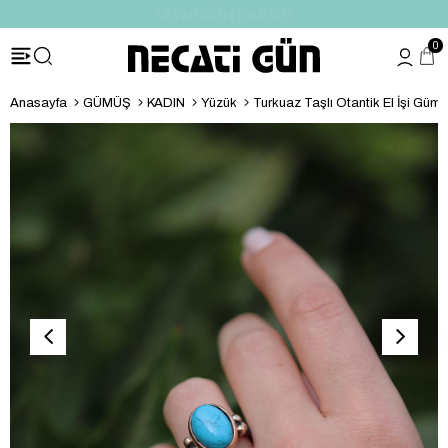
*HEDİYE PAKETİ & NOTU
0
Anasayfa
GÜMÜŞ
KADIN
Yüzük
Turkuaz Taşlı Otantik El İşi Güm