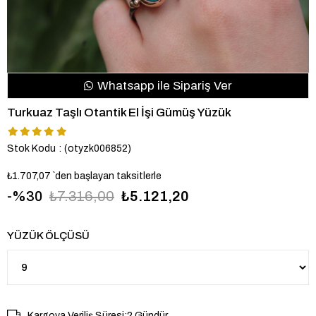
Whatsapp ile Sipariş Ver
Turkuaz Taşlı Otantik El İşi Gümüş Yüzük
Stok Kodu
(otyzk006852)
₺1.707,07
`den başlayan taksitlerle
30
₺7.316,00
₺5.121,20
YÜZÜK ÖLÇÜSÜ
Kargoya Veriliş Süresi
:
2 Gündür