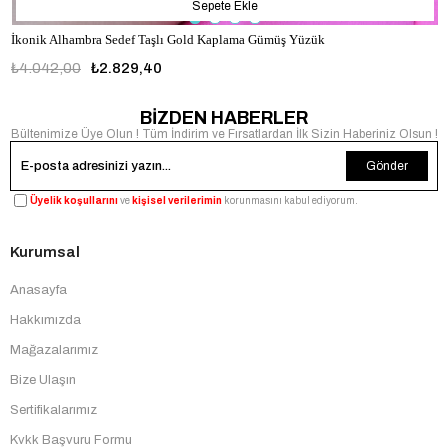
Sepete Ekle
İkonik Alhambra Sedef Taşlı Gold Kaplama Gümüş Yüzük
₺4.042,00
₺2.829,40
BİZDEN HABERLER
Bültenimize Üye Olun ! Tüm İndirim ve Fırsatlardan İlk Sizin Haberiniz Olsun !
Gönder
Üyelik koşullarını
ve
kişisel verilerimin
korunmasını kabul ediyorum.
Kurumsal
Anasayfa
Hakkımızda
Mağazalarımız
Bize Ulaşın
Sertifikalarımız
Kvkk Başvuru Formu