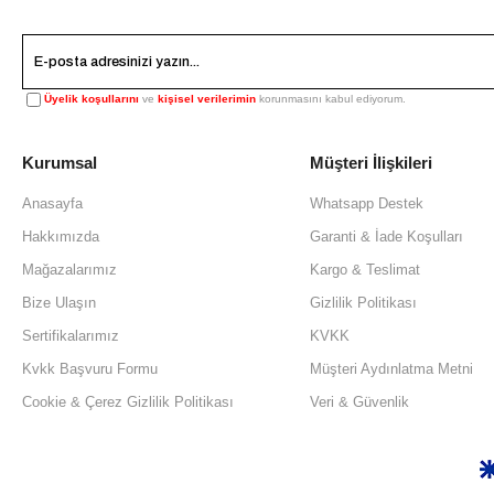
Üyelik koşullarını
ve
kişisel verilerimin
korunmasını kabul ediyorum.
Kurumsal
Müşteri İlişkileri
Anasayfa
Whatsapp Destek
Hakkımızda
Garanti & İade Koşulları
Mağazalarımız
Kargo & Teslimat
Bize Ulaşın
Gizlilik Politikası
Sertifikalarımız
KVKK
Kvkk Başvuru Formu
Müşteri Aydınlatma Metni
Cookie & Çerez Gizlilik Politikası
Veri & Güvenlik