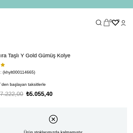
0
0
ıra Taşlı Y Gold Gümüş Kolye
(khylt000114665)
`den başlayan taksitlerle
7.222,00
₺5.055,40
Ürün stoklarımızda kalmamıştır.