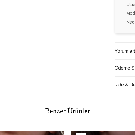
Uzun
Mode
Neca
Yorumlar
Ödeme Se
İade & D
Benzer Ürünler