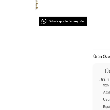
Whatsapp ile Sipariş Ver
Ürün Özel
Ü
Ürün 
925 
Ağırl
Uzu
Eşsi