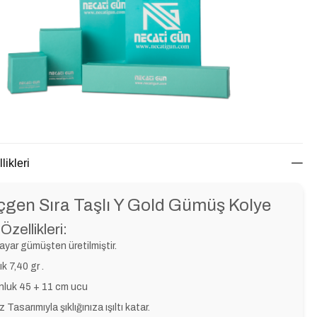
likleri
çgen Sıra Taşlı Y Gold Gümüş Kolye
Özellikleri:
ayar gümüşten üretilmiştir.
ık 7,40 gr .
nluk 45 + 11 cm ucu
z Tasarımıyla şıklığınıza ışıltı katar.