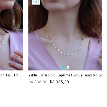
%30
Damla Model Gold Kaplama Zirkon Taşlı Trend Kolye
Yıldız Serisi Gold Kaplama Gümüş Trend Kolye
₺4.336,00
₺3.035,20