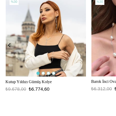
%30
%30
Barok İnci Ov
Kutup Yıldızı Gümüş Kolye
₺6.312,00
₺9.678,00
₺6.774,60