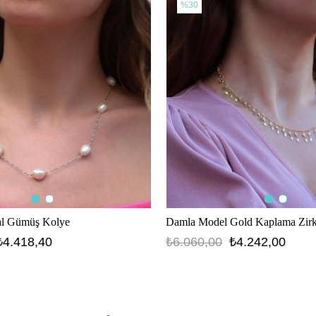
%30
al Gümüş Kolye
₺4.418,40
₺6.060,00
₺4.242,00