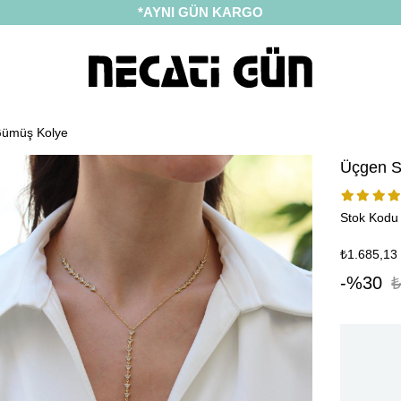
*HEDİYE PAKETİ & NOTU
 Gümüş Kolye
Üçgen S
Stok Kodu
₺1.685,13
30
₺