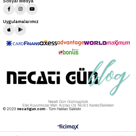
Sosyal Medya
Uygulamalarımız
Necati Gün Gümüşçülük
Eski Kuyumcular Mah. Kızılay Cd. No:9/1 Karesi/Balıkesir
© 2023
necatigun.com
- Tüm Hakları Saklıdır.