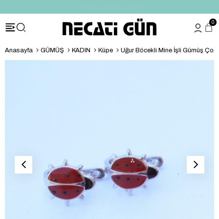
*HEDİYE PAKETİ & NOTU
0
Anasayfa
GÜMÜŞ
KADIN
Küpe
Uğur Böcekli Mine İşli Gümüş Çoc