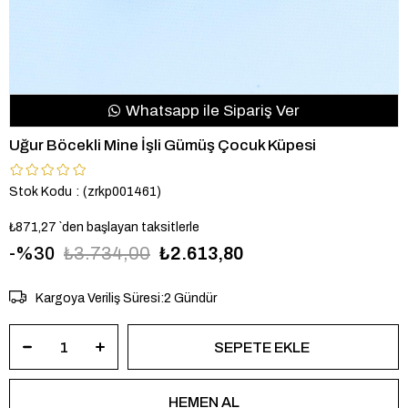
Whatsapp ile Sipariş Ver
Uğur Böcekli Mine İşli Gümüş Çocuk Küpesi
Stok Kodu
(zrkp001461)
₺871,27
`den başlayan taksitlerle
30
₺3.734,00
₺2.613,80
Kargoya Veriliş Süresi
:
2 Gündür