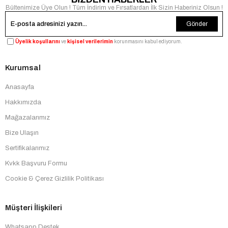
Bültenimize Üye Olun ! Tüm İndirim ve Fırsatlardan İlk Sizin Haberiniz Olsun !
Gönder
Üyelik koşullarını
ve
kişisel verilerimin
korunmasını kabul ediyorum.
Kurumsal
Anasayfa
Hakkımızda
Mağazalarımız
Bize Ulaşın
Sertifikalarımız
Kvkk Başvuru Formu
Cookie & Çerez Gizlilik Politikası
Müşteri İlişkileri
Whatsapp Destek