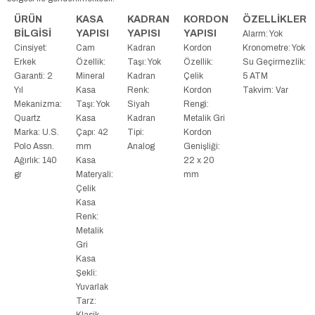
ÜRÜN
KASA
KADRAN
KORDON
ÖZELLİKLER
BİLGİSİ
YAPISI
YAPISI
YAPISI
Alarm: Yok
Cinsiyet:
Cam
Kadran
Kordon
Kronometre: Yok
Erkek
Özellik:
Taşı: Yok
Özellik:
Su Geçirmezlik:
Garanti: 2
Mineral
Kadran
Çelik
5 ATM
Yıl
Kasa
Renk:
Kordon
Takvim: Var
Mekanizma:
Taşı: Yok
Siyah
Rengi:
Quartz
Kasa
Kadran
Metalik Gri
Marka: U.S.
Çapı: 42
Tipi:
Kordon
Polo Assn.
mm
Analog
Genişliği:
Ağırlık: 140
Kasa
22 x 20
gr
Materyali:
mm
Çelik
Kasa
Renk:
Metalik
Gri
Kasa
Şekli:
Yuvarlak
Tarz:
Klasik