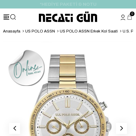
*HEDİYE PAKETİ & NOTU
0
Anasayfa
US POLO ASSN
US POLO ASSN Erkek Kol Saati
U.S. P