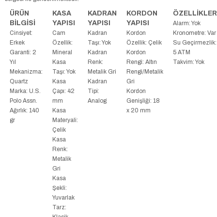
ÜRÜN
KASA
KADRAN
KORDON
ÖZELLİKLER
BİLGİSİ
YAPISI
YAPISI
YAPISI
Alarm: Yok
Cinsiyet:
Cam
Kadran
Kordon
Kronometre: Var
Erkek
Özellik:
Taşı: Yok
Özellik: Çelik
Su Geçirmezlik:
Garanti: 2
Mineral
Kadran
Kordon
5 ATM
Yıl
Kasa
Renk:
Rengi: Altın
Takvim: Yok
Mekanizma:
Taşı: Yok
Metalik Gri
Rengi/Metalik
Quartz
Kasa
Kadran
Gri
Marka: U.S.
Çapı: 42
Tipi:
Kordon
Polo Assn.
mm
Analog
Genişliği: 18
Ağırlık: 140
Kasa
x 20 mm
gr
Materyali:
Çelik
Kasa
Renk:
Metalik
Gri
Kasa
Şekli:
Yuvarlak
Tarz:
Klasik