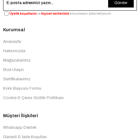
Gönder
Üyelik koşullarını
ve
kişisel verilerimin
korunmasını kabul ediyorum.
Kurumsal
Anasayfa
Hakkımızda
Mağazalarımız
Bize Ulaşın
Sertifikalarımız
Kvkk Başvuru Formu
Cookie & Çerez Gizlilik Politikası
Müşteri İlişkileri
Whatsapp Destek
Garanti & İade Koşulları