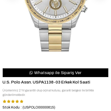
Whatsapp ile Sipariş Ver
U.S. Polo Assn. USPA1138-03 Erkek Kol Saati
Ürünlerimiz 2 Yıl garantili olup orjinal kutusu, garanti belgesi ile birlikte
gönderilmektedir.
Stok Kodu
(USPOLO00000615)