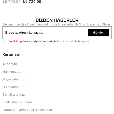
₺6.750,00
₺4.725,00
USPA2093-06
BİZDEN HABERLER
Bültenimize Üye Olun ! Tüm İndirim ve Fırsatlardan İlk Sizin Haberiniz Olsun !
Gönder
Üyelik koşullarını
ve
kişisel verilerimin
korunmasını kabul ediyorum.
Kurumsal
Anasayfa
Hakkımızda
Mağazalarımız
Bize Ulaşın
Sertifikalarımız
Kvkk Başvuru Formu
Cookie & Çerez Gizlilik Politikası