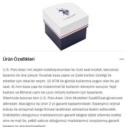
Ürün Özellikleri
U.S. Polo Assn.'nin seçkin koleksiyonundan bu özel saat modeli, benzersiz
tasarımı ile öne çıkıyor. Yuvarlak kasa yapısı ve Çelik kordon özelliği ile
erkekler için ideal bir seçim. 10 ATM ile günlük kullanıma uygun olan bu şık
saat, 41 mm kasa çapı ile mükemmel bir kullanım deneyimi sunuyor. Yeşil
kadranı ve Mineral camı ile uzun ömürlü kullanım için tasarlandı.
Sitemizde bulunan tüm U.S. Polo Assn. Ürün Modelleri Saat&Saat güvencesi
altındadır. Alacağınız bu ürün 2 yıl garanti kapsamındadır. Siparişiniz orijinal
kutusu ile anlaşmalı kargo firması tarafından adresinize teslim edilecektir.
Distribütörü olduğumuz markalarımızın garanti belgesi dijital ortamda üretilip
sms ve mail ile, yetkili satıcısı olduğumuz markalarımız onaylanmış garanti
belgesi ile gönderilmektedir.