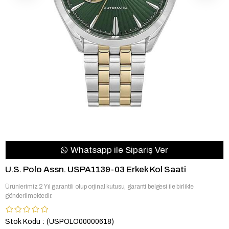
Whatsapp ile Sipariş Ver
U.S. Polo Assn. USPA1139-03 Erkek Kol Saati
Ürünlerimiz 2 Yıl garantili olup orjinal kutusu, garanti belgesi ile birlikte
gönderilmektedir.
Stok Kodu
(USPOLO00000618)