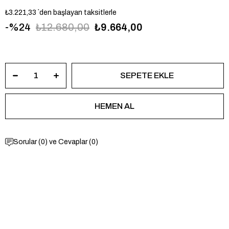
₺3.221,33
`den başlayan taksitlerle
24
₺12.680,00
₺9.664,00
USPA1139-03
Sorular (0) ve Cevaplar (0)