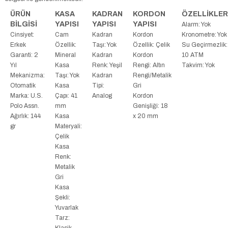
ÜRÜN
KASA
KADRAN
KORDON
ÖZELLİKLER
BİLGİSİ
YAPISI
YAPISI
YAPISI
Alarm: Yok
Cinsiyet:
Cam
Kadran
Kordon
Kronometre: Yok
Erkek
Özellik:
Taşı: Yok
Özellik: Çelik
Su Geçirmezlik:
Garanti: 2
Mineral
Kadran
Kordon
10 ATM
Yıl
Kasa
Renk: Yeşil
Rengi: Altın
Takvim: Yok
Mekanizma:
Taşı: Yok
Kadran
Rengi/Metalik
Otomatik
Kasa
Tipi:
Gri
Marka: U.S.
Çapı: 41
Analog
Kordon
Polo Assn.
mm
Genişliği: 18
Ağırlık: 144
Kasa
x 20 mm
gr
Materyali:
Çelik
Kasa
Renk:
Metalik
Gri
Kasa
Şekli:
Yuvarlak
Tarz:
Klasik