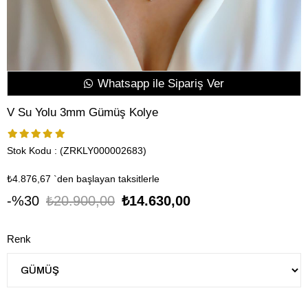
Whatsapp ile Sipariş Ver
V Su Yolu 3mm Gümüş Kolye
Stok Kodu
(ZRKLY000002683)
₺4.876,67
`den başlayan taksitlerle
30
₺20.900,00
₺14.630,00
Renk