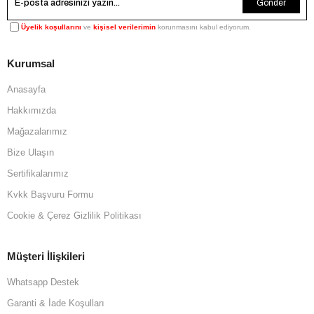
Gönder
Üyelik koşullarını
ve
kişisel verilerimin
korunmasını kabul ediyorum.
Kurumsal
Anasayfa
Hakkımızda
Mağazalarımız
Bize Ulaşın
Sertifikalarımız
Kvkk Başvuru Formu
Cookie & Çerez Gizlilik Politikası
Müşteri İlişkileri
Whatsapp Destek
Garanti & İade Koşulları