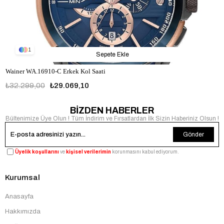
1
Sepete Ekle
Wainer WA.16910-C Erkek Kol Saati
₺32.299,00
₺29.069,10
BİZDEN HABERLER
Bültenimize Üye Olun ! Tüm İndirim ve Fırsatlardan İlk Sizin Haberiniz Olsun !
Gönder
Üyelik koşullarını
ve
kişisel verilerimin
korunmasını kabul ediyorum.
Kurumsal
Anasayfa
Hakkımızda