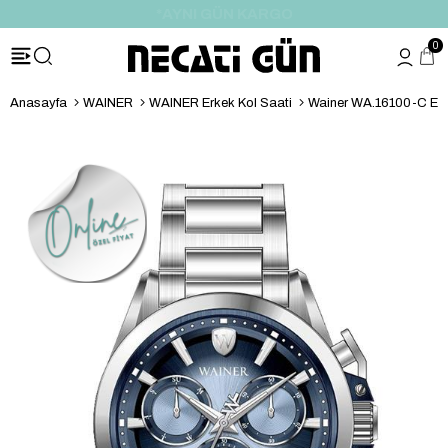
*HEDİYE PAKETİ & NOTU
0
Anasayfa
WAINER
WAINER Erkek Kol Saati
Wainer WA.16100-C Erk