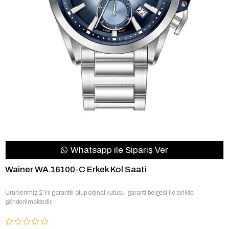
Whatsapp ile Sipariş Ver
Wainer WA.16100-C Erkek Kol Saati
Ürünlerimiz 2 Yıl garantili olup orjinal kutusu, garanti belgesi ile birlikte
gönderilmektedir.