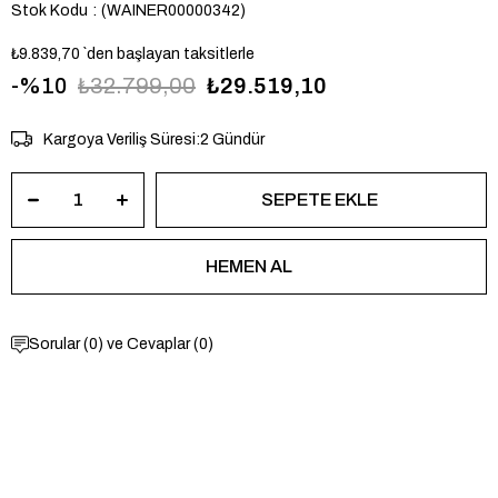
Stok Kodu
(WAINER00000342)
₺9.839,70
`den başlayan taksitlerle
10
₺32.799,00
₺29.519,10
Kargoya Veriliş Süresi
:
2 Gündür
Sorular (0) ve Cevaplar (0)