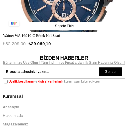
1
Sepete Ekle
Wainer WA.16910-C Erkek Kol Saati
₺32.299,00
₺29.069,10
BİZDEN HABERLER
Bültenimize Üye Olun ! Tüm İndirim ve Fırsatlardan İlk Sizin Haberiniz Olsun !
Gönder
Üyelik koşullarını
ve
kişisel verilerimin
korunmasını kabul ediyorum.
Kurumsal
Anasayfa
Hakkımızda
Mağazalarımız