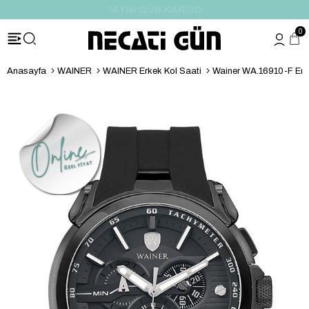
*HEDİYE PAKETİ & NOTU
0
Anasayfa
WAINER
WAINER Erkek Kol Saati
Wainer WA.16910-F Erke