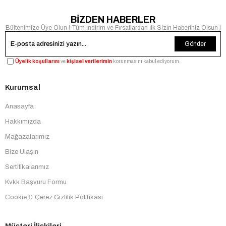
BİZDEN HABERLER
Bültenimize Üye Olun ! Tüm İndirim ve Fırsatlardan İlk Sizin Haberiniz Olsun !
Gönder
Üyelik koşullarını
ve
kişisel verilerimin
korunmasını kabul ediyorum.
Kurumsal
Anasayfa
Hakkımızda
Mağazalarımız
Bize Ulaşın
Sertifikalarımız
Kvkk Başvuru Formu
Cookie & Çerez Gizlilik Politikası