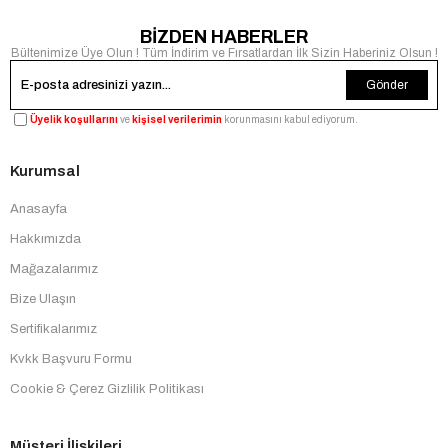
BİZDEN HABERLER
Bültenimize Üye Olun ! Tüm İndirim ve Fırsatlardan İlk Sizin Haberiniz Olsun !
Gönder
Üyelik koşullarını
ve
kişisel verilerimin
korunmasını kabul ediyorum.
Kurumsal
Anasayfa
Hakkımızda
Mağazalarımız
Bize Ulaşın
Sertifikalarımız
Kvkk Başvuru Formu
Cookie & Çerez Gizlilik Politikası
Müşteri İlişkileri