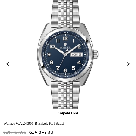
Sepete Ekle
Wainer WA.24300-B Erkek Kol Saati
₺16.497,00
₺14.847,30