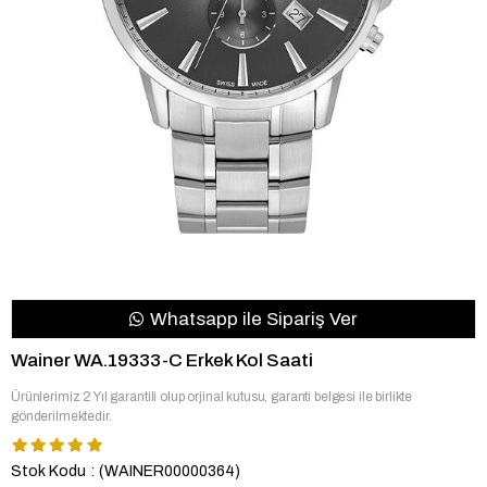
Whatsapp ile Sipariş Ver
Wainer WA.19333-C Erkek Kol Saati
Ürünlerimiz 2 Yıl garantili olup orjinal kutusu, garanti belgesi ile birlikte
gönderilmektedir.
Stok Kodu
(WAINER00000364)