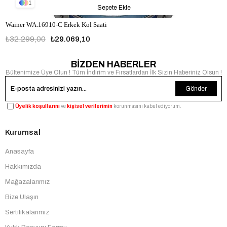
1
Sepete Ekle
Wainer WA.16910-C Erkek Kol Saati
₺32.299,00
₺29.069,10
BİZDEN HABERLER
Bültenimize Üye Olun ! Tüm İndirim ve Fırsatlardan İlk Sizin Haberiniz Olsun !
Gönder
Üyelik koşullarını
ve
kişisel verilerimin
korunmasını kabul ediyorum.
Kurumsal
Anasayfa
Hakkımızda
Mağazalarımız
Bize Ulaşın
Sertifikalarımız