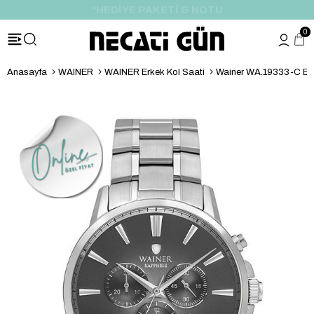
*HEDİYE PAKETİ & NOTU
0
Anasayfa
WAINER
WAINER Erkek Kol Saati
Wainer WA.19333-C Erk