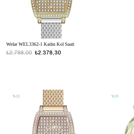
Welar WEL3362-1 Kadın Kol Saati
₺2.798,00
₺2.378,30
%15
%15