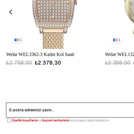
1
1
Welar WEL3362-3 Kadın Kol Saati
Welar WEL1323
₺2.798,00
₺2.378,30
₺2.398,00
Üyelik koşullarını
ve
kişisel verilerimin
korunmasını kabul ediyorum.