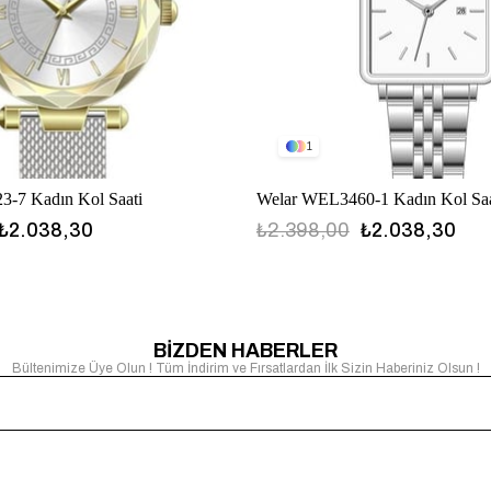
1
-7 Kadın Kol Saati
Welar WEL3460-1 Kadın Kol Saa
₺2.038,30
₺2.398,00
₺2.038,30
BİZDEN HABERLER
Bültenimize Üye Olun ! Tüm İndirim ve Fırsatlardan İlk Sizin Haberiniz Olsun !