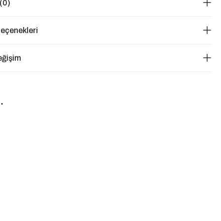
(0)
eçenekleri
eğişim
.