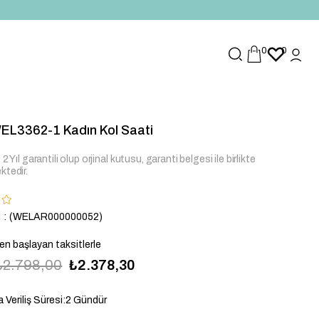
0
0
EL3362-1 Kadın Kol Saati
2 Yıl garantili olup orjinal kutusu, garanti belgesi ile birlikte
ktedir.
u
(WELAR000000052)
den başlayan taksitlerle
₺2.798,00
₺2.378,30
 Veriliş Süresi
:
2 Gündür