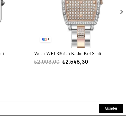
1
ti
Welar WEL3361-5 Kadın Kol Saati
₺2.998,00
₺2.548,30
Gönder