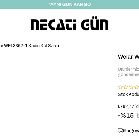
*HEDİYE PAKETİ & NOTU
ar WEL3362-1 Kadın Kol Saati
Welar W
Ürünlerimiz 
gönderilme
Stok Kod
₺792,77
`
15
Kargoya