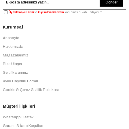
Gönder
Üyelik koşullarını
ve
kişisel verilerimin
korunmasını kabul ediyorum.
Kurumsal
Anasayfa
Hakkımızda
Mağazalarımız
Bize Ulaşın
Sertifikalarımız
Kvkk Başvuru Formu
Cookie & Çerez Gizlilik Politikası
Müşteri İlişkileri
Whatsapp Destek
Garanti & İade Koşulları