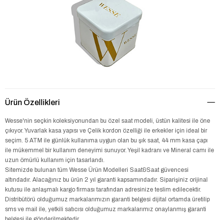
Ürün Özellikleri
Wesse'nin seçkin koleksiyonundan bu özel saat modeli, üstün kalitesi ile öne
çıkıyor. Yuvarlak kasa yapısı ve Çelik kordon özelliği ile erkekler için ideal bir
seçim. 5 ATM ile günlük kullanıma uygun olan bu şık saat, 44 mm kasa çapı
ile mükemmel bir kullanım deneyimi sunuyor. Yeşil kadranı ve Mineral camı ile
uzun ömürlü kullanım için tasarlandı.
Sitemizde bulunan tüm Wesse Ürün Modelleri Saat&Saat güvencesi
altındadır. Alacağınız bu ürün 2 yıl garanti kapsamındadır. Siparişiniz orijinal
kutusu ile anlaşmalı kargo firması tarafından adresinize teslim edilecektir.
Distribütörü olduğumuz markalarımızın garanti belgesi dijital ortamda üretilip
sms ve mail ile, yetkili satıcısı olduğumuz markalarımız onaylanmış garanti
belgesi ile gönderilmektedir.