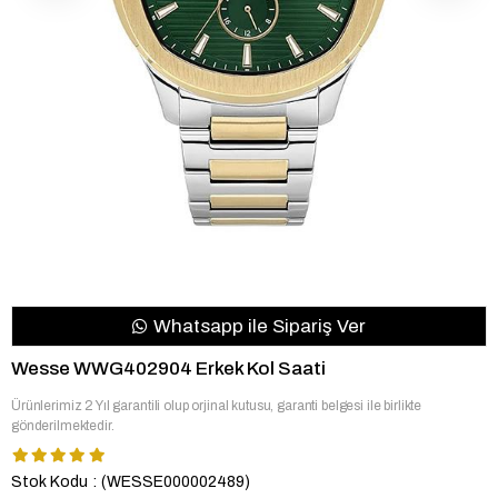
Whatsapp ile Sipariş Ver
Wesse WWG402904 Erkek Kol Saati
Ürünlerimiz 2 Yıl garantili olup orjinal kutusu, garanti belgesi ile birlikte
gönderilmektedir.
Stok Kodu
(WESSE000002489)