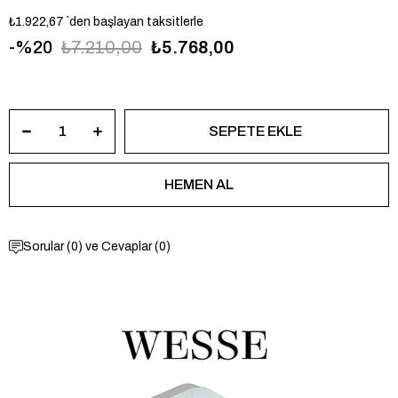
₺1.922,67
`den başlayan taksitlerle
20
₺7.210,00
₺5.768,00
WWG402904
Sorular (0) ve Cevaplar (0)