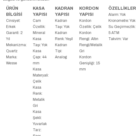
ÜRÜN
KASA
KADRAN
KORDON
ÖZELLİKLER
BİLGİSİ
YAPISI
YAPISI
YAPISI
Alarm: Yok
Cinsiyet:
Cam
Kadran
Kordon
Kronometre: Yok
Erkek
Özellik:
Taşı: Yok
Özellik: Çelik
Su Geçirmezlik:
Garanti: 2
Mineral
Kadran
Kordon
5 ATM
Yıl
Kasa
Renk: Yeşil
Rengi: Altın
Takvim: Var
Mekanizma:
Taşı: Yok
Kadran
Rengi/Metalik
Quartz
Kasa
Tipi:
Gri
Marka:
Çapı: 44
Analog
Kordon
Wesse
mm
Genişliği: 15
Kasa
mm
Materyali:
Çelik
Kasa
Renk:
Metalik
Gri
Kasa
Şekli:
Yuvarlak
Tarz:
Spor