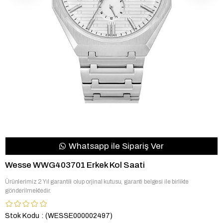
Whatsapp ile Sipariş Ver
Wesse WWG403701 Erkek Kol Saati
Ürünlerimiz 2 Yıl garantili olup orjinal kutusu, garanti belgesi ile birlikte
gönderilmektedir.
Stok Kodu
(WESSE000002497)