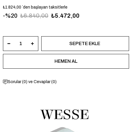
₺1.824,00
`den başlayan taksitlerle
20
₺6.840,00
₺5.472,00
WWG403701
Sorular (0) ve Cevaplar (0)