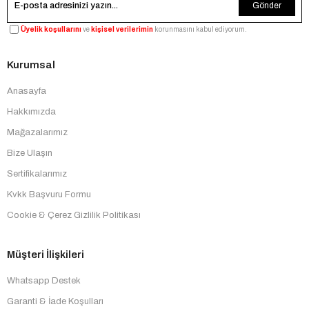
Gönder
Üyelik koşullarını
ve
kişisel verilerimin
korunmasını kabul ediyorum.
Kurumsal
Anasayfa
Hakkımızda
Mağazalarımız
Bize Ulaşın
Sertifikalarımız
Kvkk Başvuru Formu
Cookie & Çerez Gizlilik Politikası
Müşteri İlişkileri
Whatsapp Destek
Garanti & İade Koşulları