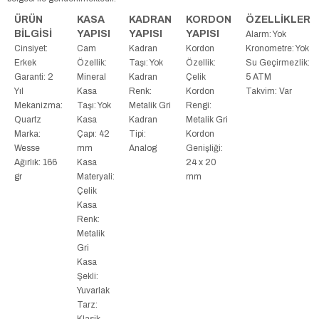
ÜRÜN
KASA
KADRAN
KORDON
ÖZELLİKLER
BİLGİSİ
YAPISI
YAPISI
YAPISI
Alarm: Yok
Cinsiyet:
Cam
Kadran
Kordon
Kronometre: Yok
Erkek
Özellik:
Taşı: Yok
Özellik:
Su Geçirmezlik:
Garanti: 2
Mineral
Kadran
Çelik
5 ATM
Yıl
Kasa
Renk:
Kordon
Takvim: Var
Mekanizma:
Taşı: Yok
Metalik Gri
Rengi:
Quartz
Kasa
Kadran
Metalik Gri
Marka:
Çapı: 42
Tipi:
Kordon
Wesse
mm
Analog
Genişliği:
Ağırlık: 166
Kasa
24 x 20
gr
Materyali:
mm
Çelik
Kasa
Renk:
Metalik
Gri
Kasa
Şekli:
Yuvarlak
Tarz:
Klasik