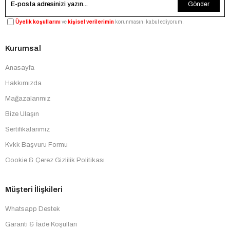
Gönder
Üyelik koşullarını
ve
kişisel verilerimin
korunmasını kabul ediyorum.
Kurumsal
Anasayfa
Hakkımızda
Mağazalarımız
Bize Ulaşın
Sertifikalarımız
Kvkk Başvuru Formu
Cookie & Çerez Gizlilik Politikası
Müşteri İlişkileri
Whatsapp Destek
Garanti & İade Koşulları