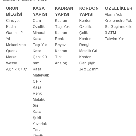
ÜRÜN
KASA
KADRAN
KORDON
ÖZELLİKLER
BİLGİSİ
YAPISI
YAPISI
YAPISI
Alarm: Yok
Cinsiyet:
Cam
Kadran
Kordon
Kronometre: Yok
Kadın
Özellik:
Taşı: Yok
Özellik:
Su Geçirmezlik:
Garanti: 2
Mineral
Kadran
Çelik
3 ATM
Yıl
Kasa
Renk:
Kordon
Takvim: Yok
Mekanizma:
Taşı: Yok
Beyaz
Rengi:
Quartz
Kasa
Kadran
Metalik Gri
Marka:
Çapı: 29
Tipi:
Kordon
Wesse
mm
Analog
Genişliği:
Ağırlık: 67 gr
Kasa
14 x 12 mm
Materyali:
Çelik
Kasa
Renk:
Metalik
Gri
Kasa
Şekli:
Yuvarlak
Tarz:
Klasik