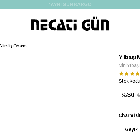
*HEDİYE PAKETİ & NOTU
i Gümüş Charm
Yılbaşı
Mini Yılbaş
Stok Kod
30
Charm İsi