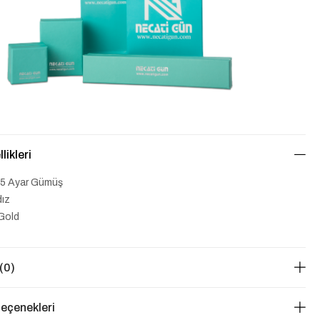
likleri
5 Ayar Gümüş
dız
Gold
(0)
eçenekleri