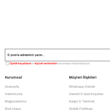
Üyelik koşullarını
ve
kişisel verilerimin
korunmasını kabul ediyorum.
Kurumsal
Müşteri İlişkileri
Anasayfa
Whatsapp Destek
Hakkımızda
Garanti & İade Koşulları
Mağazalarımız
Kargo & Teslimat
Bize Ulaşın
Gizlilik Politikası