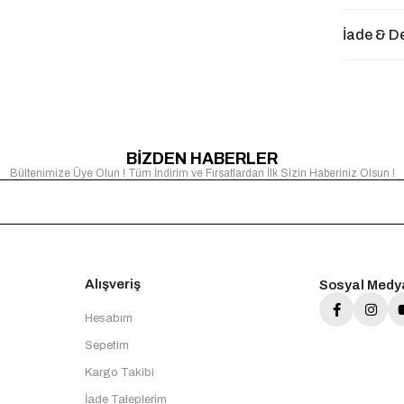
İade & D
BİZDEN HABERLER
Bültenimize Üye Olun ! Tüm İndirim ve Fırsatlardan İlk Sizin Haberiniz Olsun !
Alışveriş
Sosyal Medy
Hesabım
Sepetim
Kargo Takibi
İade Taleplerim