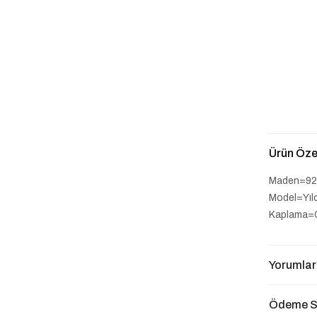
Ürün Özel
Maden=92
Model=Yıl
Kaplama=
Yorumlar
Ödeme S