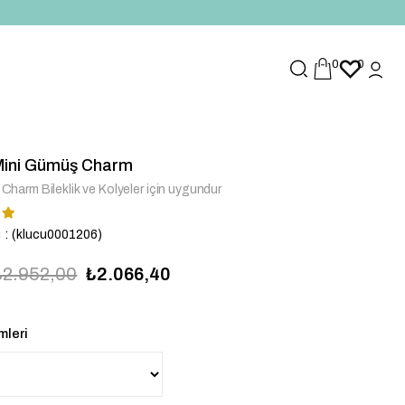
0
0
 Mini Gümüş Charm
ı Charm Bileklik ve Kolyeler için uygundur
u
(klucu0001206)
₺2.952,00
₺2.066,40
mleri