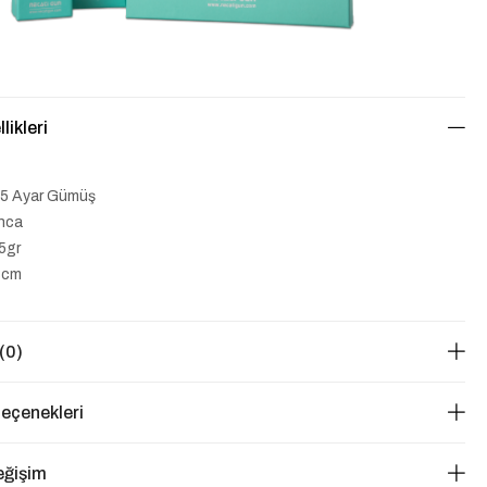
likleri
5 Ayar Gümüş
nca
65gr
3cm
(0)
eçenekleri
eğişim