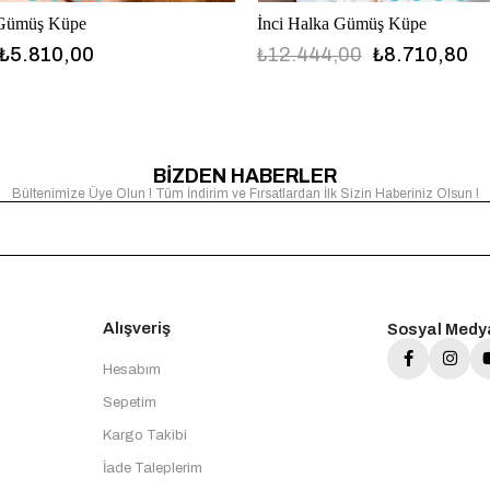
 Gümüş Küpe
İnci Halka Gümüş Küpe
₺5.810,00
₺12.444,00
₺8.710,80
BİZDEN HABERLER
Bültenimize Üye Olun ! Tüm İndirim ve Fırsatlardan İlk Sizin Haberiniz Olsun !
Alışveriş
Sosyal Medy
Hesabım
Sepetim
Kargo Takibi
İade Taleplerim