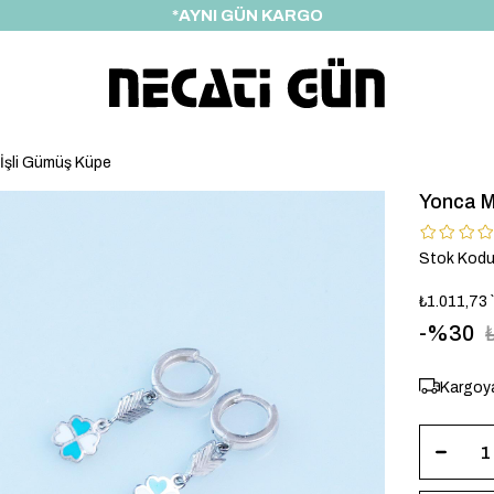
*HEDİYE PAKETİ & NOTU
 İşli Gümüş Küpe
Yonca M
Stok Kod
₺1.011,73
30
Kargoya