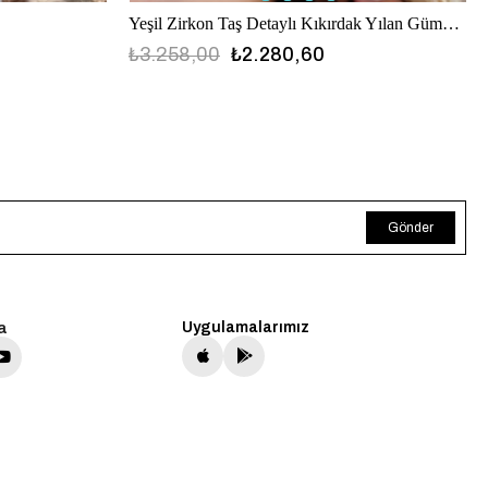
Yeşil Zirkon Taş Detaylı Kıkırdak Yılan Gümüş Küpe
₺3.258,00
₺2.280,60
Gönder
a
Uygulamalarımız