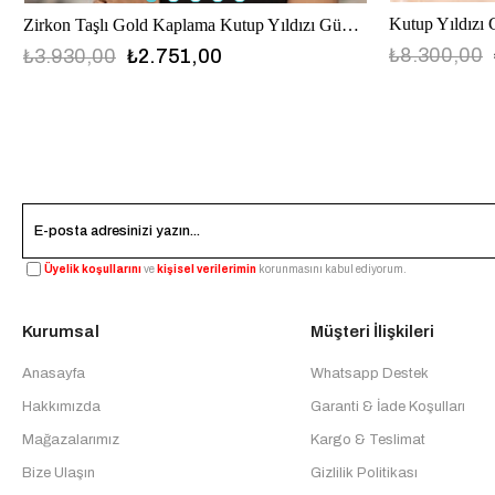
Kutup Yıldızı
Zirkon Taşlı Gold Kaplama Kutup Yıldızı Gümüş Küpe
₺8.300,00
₺3.930,00
₺2.751,00
Üyelik koşullarını
ve
kişisel verilerimin
korunmasını kabul ediyorum.
Kurumsal
Müşteri İlişkileri
Anasayfa
Whatsapp Destek
Hakkımızda
Garanti & İade Koşulları
Mağazalarımız
Kargo & Teslimat
Bize Ulaşın
Gizlilik Politikası