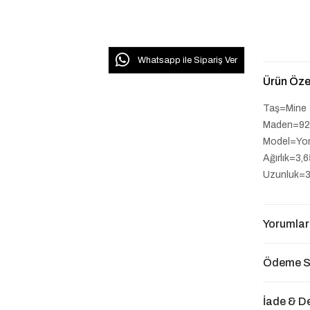
Whatsapp ile Sipariş Ver
Ürün Özel
Taş=Mine
Maden=92
Model=Yo
Ağırlık=3,
Uzunluk=
Yorumlar
Ödeme S
İade & D