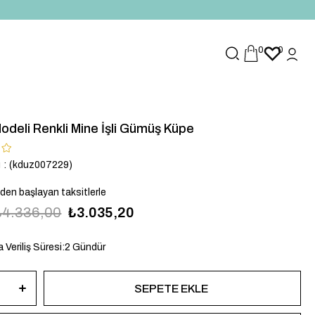
0
0
odeli Renkli Mine İşli Gümüş Küpe
u
(kduz007229)
`den başlayan taksitlerle
₺4.336,00
₺3.035,20
 Veriliş Süresi
:
2 Gündür