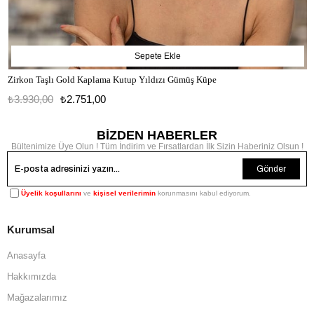
Sepete Ekle
Zirkon Taşlı Gold Kaplama Kutup Yıldızı Gümüş Küpe
₺3.930,00
₺2.751,00
BİZDEN HABERLER
Bültenimize Üye Olun ! Tüm İndirim ve Fırsatlardan İlk Sizin Haberiniz Olsun !
Gönder
Üyelik koşullarını
ve
kişisel verilerimin
korunmasını kabul ediyorum.
Kurumsal
Anasayfa
Hakkımızda
Mağazalarımız