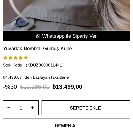
Whatsapp ile Sipariş Ver
Yuvarlak Bombeli Gümüş Küpe
Stok Kodu
(KDUZ0000011441)
₺4.499,67
`den başlayan taksitlerle
30
₺19.285,00
₺13.499,00