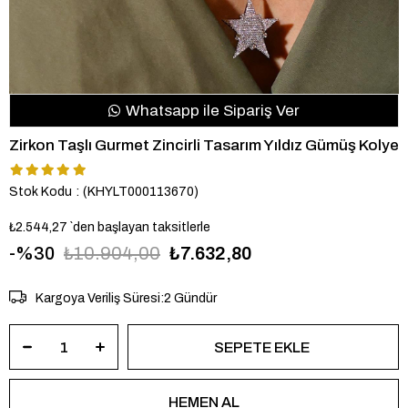
Whatsapp ile Sipariş Ver
Zirkon Taşlı Gurmet Zincirli Tasarım Yıldız Gümüş Kolye
Stok Kodu
(KHYLT000113670)
₺2.544,27
`den başlayan taksitlerle
30
₺10.904,00
₺7.632,80
Kargoya Veriliş Süresi
:
2 Gündür