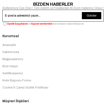
BİZDEN HABERLER
Bültenimize Üye Olun ! Tüm İndirim ve Fırsatlardan İlk Sizin Haberiniz Olsun !
Gönder
Üyelik koşullarını
ve
kişisel verilerimin
korunmasını kabul ediyorum.
Kurumsal
Anasayfa
Hakkımızda
Mağazalarımız
Bize Ulaşın
Sertifikalarımız
Kvkk Başvuru Formu
Cookie & Çerez Gizlilik Politikası
Müşteri İlişkileri