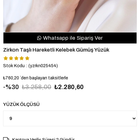
Whatsapp ile Sipariş Ver
Zirkon Taşlı Hareketli Kelebek Gümüş Yüzük
Stok Kodu
(yzrkn025454)
₺760,20
`den başlayan taksitlerle
30
₺3.258,00
₺2.280,60
YÜZÜK ÖLÇÜSÜ
Kargoya Veriliş Süresi
:
2 Gündür