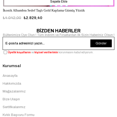
Sepete Ekle
İkonik Alhambra Sedef Taşlı Gold Kaplama Gümüş Yüzük
₺4.042,00
₺2.829,40
BİZDEN HABERLER
Bültenimize Üye Olun ! Tüm İndirim ve Fırsatlardan İlk Sizin Haberiniz Olsun !
Gönder
Üyelik koşullarını
ve
kişisel verilerimin
korunmasını kabul ediyorum.
Kurumsal
Anasayfa
Hakkımızda
Mağazalarımız
Bize Ulaşın
Sertifikalarımız
Kvkk Başvuru Formu