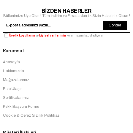
BİZDEN HABERLER
Bültenimize Üye Olun ! Tüm İndirim ve Fırsatlardan İlk Sizin Haberiniz Olsun !
Gönder
Üyelik koşullarını
ve
kişisel verilerimin
korunmasını kabul ediyorum.
Kurumsal
Anasayfa
Hakkımızda
Mağazalarımız
Bize Ulaşın
Sertifikalarımız
Kvkk Başvuru Formu
Cookie & Çerez Gizlilik Politikası
Müşteri İlişkileri