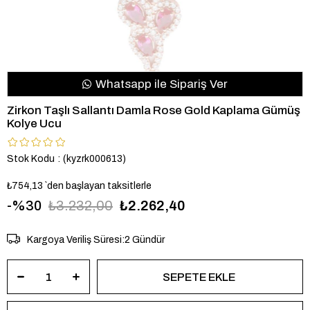
Whatsapp ile Sipariş Ver
Zirkon Taşlı Sallantı Damla Rose Gold Kaplama Gümüş
Kolye Ucu
Stok Kodu
(kyzrk000613)
₺754,13
`den başlayan taksitlerle
30
₺3.232,00
₺2.262,40
Kargoya Veriliş Süresi
:
2 Gündür