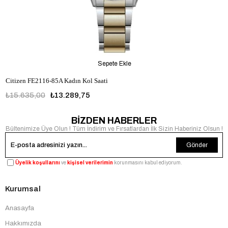
Sepete Ekle
Citizen FE2116-85A Kadın Kol Saati
₺15.635,00
₺13.289,75
BİZDEN HABERLER
Bültenimize Üye Olun ! Tüm İndirim ve Fırsatlardan İlk Sizin Haberiniz Olsun !
Gönder
Üyelik koşullarını
ve
kişisel verilerimin
korunmasını kabul ediyorum.
Kurumsal
Anasayfa
Hakkımızda