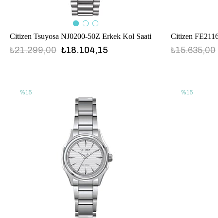
Citizen Tsuyosa NJ0200-50Z Erkek Kol Saati
Citizen FE211
₺21.299,00
₺18.104,15
₺15.635,00
%15
%15