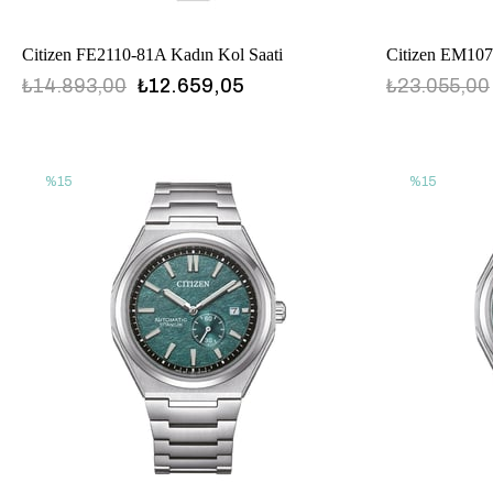
Citizen FE2110-81A Kadın Kol Saati
Citizen EM107
₺14.893,00
₺12.659,05
₺23.055,00
%15
%15