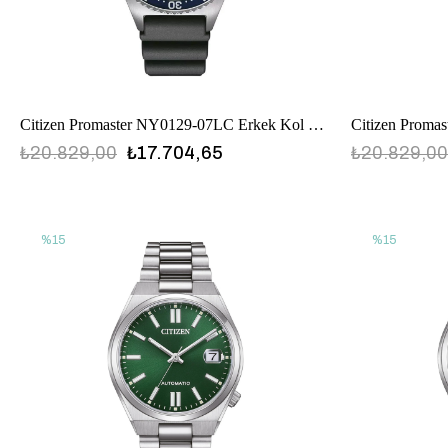
Citizen Promaster NY0129-07LC Erkek Kol Saati
₺20.829,00
₺17.704,65
₺20.829,00
%15
%15