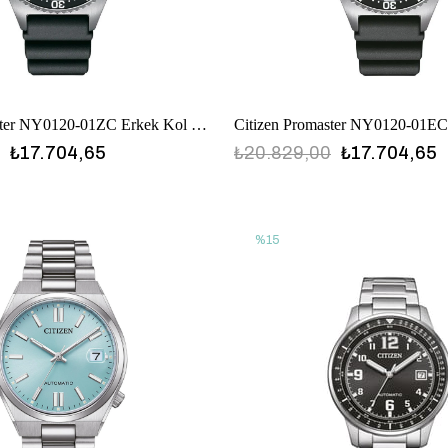
Citizen Promaster NY0120-01ZC Erkek Kol Saati
₺17.704,65
₺20.829,00
₺17.704,65
%15