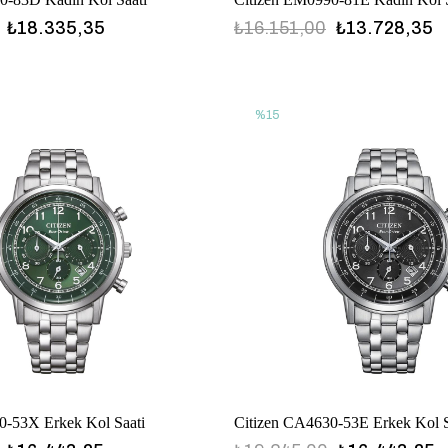
₺18.335,35
₺16.151,00
₺13.728,35
%15
0-53X Erkek Kol Saati
Citizen CA4630-53E Erkek Kol S