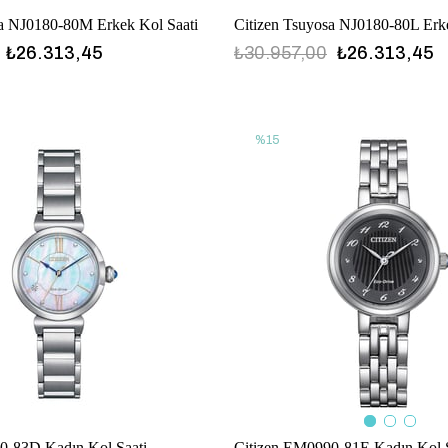
sa NJ0180-80M Erkek Kol Saati
Citizen Tsuyosa NJ0180-80L Erk
₺26.313,45
₺30.957,00
₺26.313,45
%15
0-83D Kadın Kol Saati
Citizen EM0990-81E Kadın Kol S