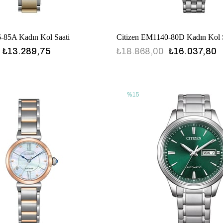
6-85A Kadın Kol Saati
Citizen EM1140-80D Kadın Kol 
₺13.289,75
₺18.868,00
₺16.037,80
%15