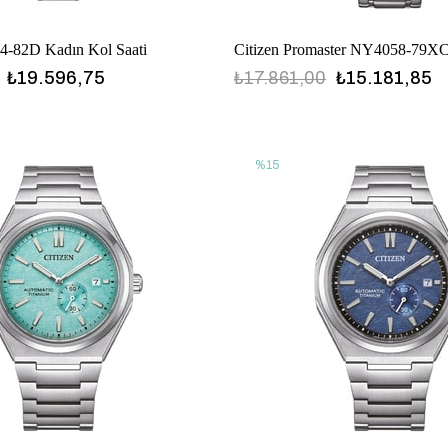
4-82D Kadın Kol Saati
₺19.596,75
₺17.861,00
₺15.181,85
%15