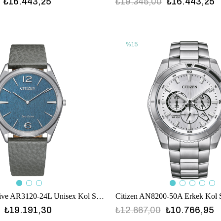
₺16.443,25
₺19.345,00
₺16.443,25
%15
Citizen Eco Drive AR3120-24L Unisex Kol Saati
Citizen AN8200-50A Erkek Kol S
₺19.191,30
₺12.667,00
₺10.766,95