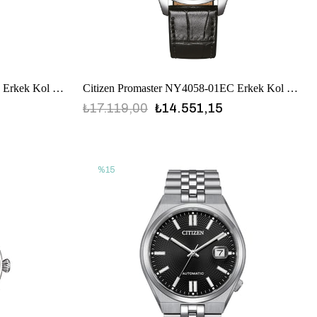
Citizen Promaster NY0120-01EC Erkek Kol Saati
Citizen Promaster NY4058-01EC Erkek Kol Saati
₺17.119,00
₺14.551,15
%15