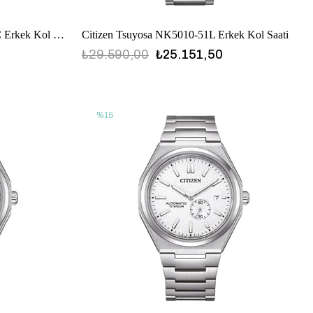
Citizen Promaster NY4058-79XC Erkek Kol Saati
Citizen Tsuyosa NK5010-51L Erkek Kol Saati
₺29.590,00
₺25.151,50
%15