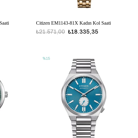
Saati
Citizen EM1143-81X Kadın Kol Saati
₺21.571,00
₺18.335,35
%15