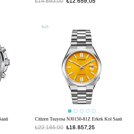
₺14.893,00
₺12.659,05
%15
aati
Citizen Tsuyosa NJ0150-81Z Erkek Kol Saati
₺22.185,00
₺18.857,25