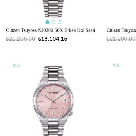
Citizen Tsuyosa NJ0200-50X Erkek Kol Saati
Citizen Tsuyos
₺21.299,00
₺18.104,15
₺21.299,00
%15
%15