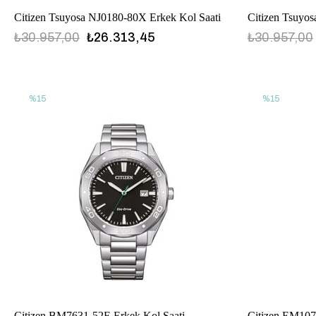
Citizen Tsuyosa NJ0180-80X Erkek Kol Saati
Citizen Tsuyo
₺30.957,00
₺26.313,45
₺30.957,00
%15
%15
Citizen BM7631-52E Erkek Kol Saati
Citizen EM107