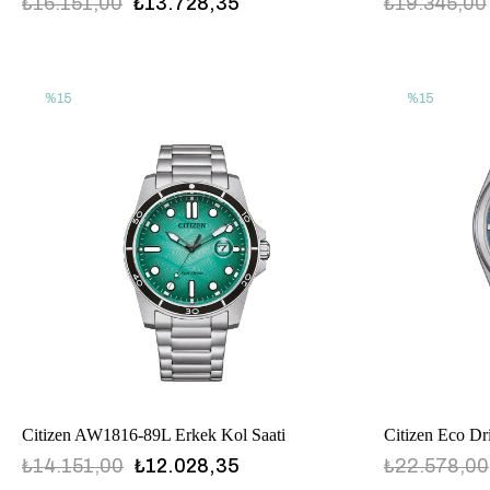
₺16.151,00
₺13.728,35
₺19.345,00
%15
%15
Citizen AW1816-89L Erkek Kol Saati
₺14.151,00
₺12.028,35
₺22.578,00