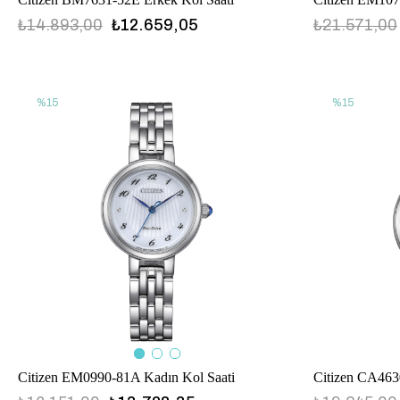
₺14.893,00
₺12.659,05
₺21.571,00
%15
%15
Citizen EM0990-81A Kadın Kol Saati
Citizen CA463