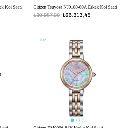
ek Kol Saati
Citizen Tsuyosa NJ0180-80A Erkek Kol Saati
₺30.957,00
₺26.313,45
%15
aati
Citizen EM0996-84Y Kadın Kol Saati