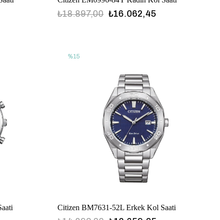
₺18.897,00
₺16.062,45
%15
aati
Citizen BM7631-52L Erkek Kol Saati