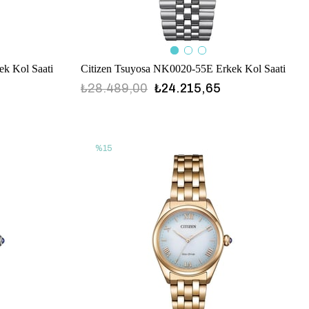
ek Kol Saati
Citizen Tsuyosa NK0020-55E Erkek Kol Saati
₺28.489,00
₺24.215,65
%15