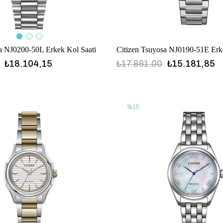
a NJ0200-50L Erkek Kol Saati
Citizen Tsuyosa NJ0190-51E Erk
₺18.104,15
₺17.861,00
₺15.181,85
%15