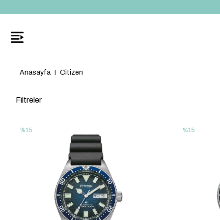
Anasayfa
Citizen
Filtreler
%15
%15