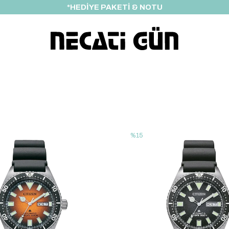
ÖZEL İNDİRİM FIRSATI
%15