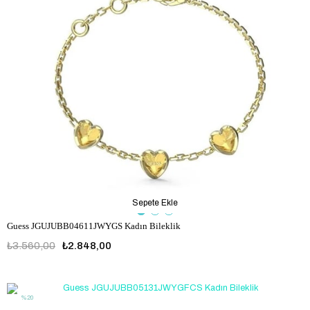
Sepete Ekle
Guess JGUJUBB04611JWYGS Kadın Bileklik
₺3.560,00
₺2.848,00
JGUJUBB04611JWYGS
%20