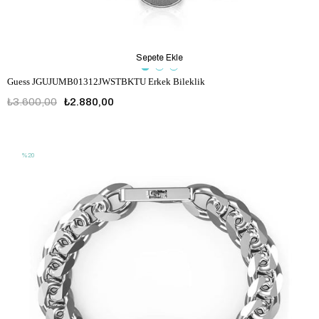
Sepete Ekle
Guess JGUJUMB01312JWSTBKTU Erkek Bileklik
₺3.600,00
₺2.880,00
JGUJUMB01312JWSTBKTU
%20