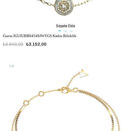
Sepete Ekle
Guess JGUJUBB04549JWYGS Kadın Bileklik
₺3.940,00
₺3.152,00
JGUJUBB04549JWYGS
%20