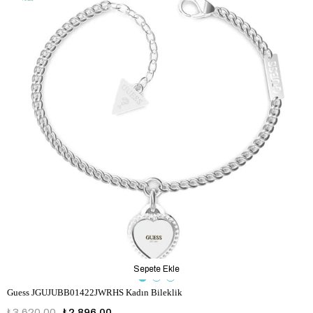
Sepete Ekle
Guess JGUJUBB01422JWRHS Kadın Bileklik
₺3.620,00
₺2.896,00