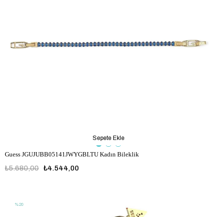
Sepete Ekle
Guess JGUJUBB05141JWYGBLTU Kadın Bileklik
₺5.680,00
₺4.544,00
JGUJUBB05141JWYGBLTU
%20