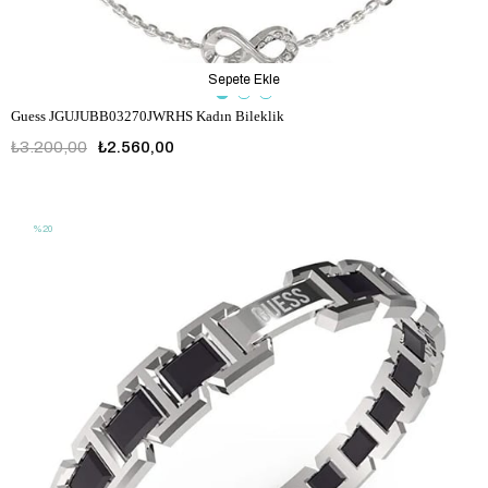
Sepete Ekle
Guess JGUJUBB03270JWRHS Kadın Bileklik
₺3.200,00
₺2.560,00
JGUJUBB03270JWRHS
%20