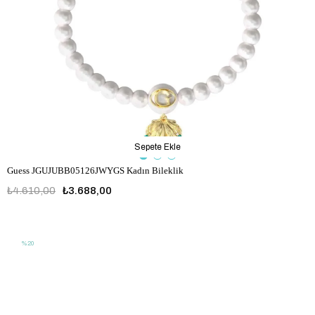
Sepete Ekle
Guess JGUJUBB05126JWYGS Kadın Bileklik
₺4.610,00
₺3.688,00
JGUJUBB05126JWYGS
%20