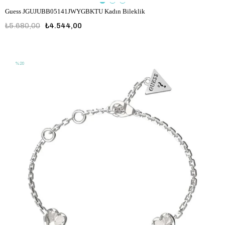
Guess JGUJUBB05141JWYGBKTU Kadın Bileklik
₺5.680,00
₺4.544,00
JGUJUBB05141JWYGBKTU
%20