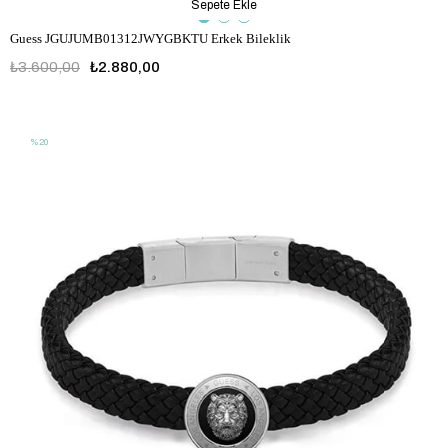
Sepete Ekle
Guess JGUJUMB01312JWYGBKTU Erkek Bileklik
₺3.600,00
₺2.880,00
JGUJUMB01312JWYGBKTU
%20