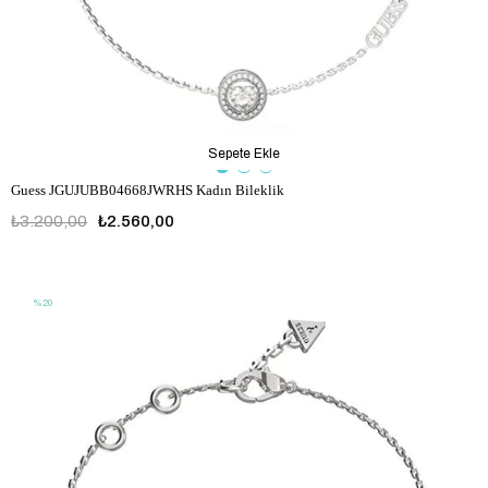
Sepete Ekle
Guess JGUJUBB04668JWRHS Kadın Bileklik
₺3.200,00
₺2.560,00
JGUJUBB04668JWRHS
%20