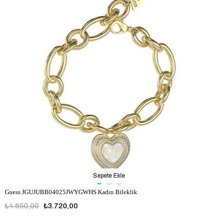
Sepete Ekle
Guess JGUJUBB04025JWYGWHS Kadın Bileklik
₺4.650,00
₺3.720,00