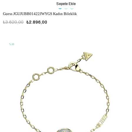
Sepete Ekle
Guess JGUJUBB01422JWYGS Kadın Bileklik
₺3.620,00
₺2.896,00
JGUJUBB01422JWYGS
%20