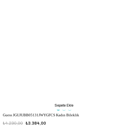
Sepete Ekle
Guess JGUJUBB05131JWYGFCS Kadın Bileklik
₺4.230,00
₺3.384,00