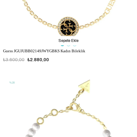
Sepete Ekle
Guess JGUJUBB02149JWYGBKS Kadın Bileklik
₺3.600,00
₺2.880,00
JGUJUBB02149JWYGBKS
%20