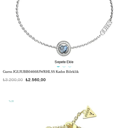
Sepete Ekle
Guess JGUJUBB04668JWRHLSS Kadın Bileklik
₺3.200,00
₺2.560,00
JGUJUBB04668JWRHLSS
%20