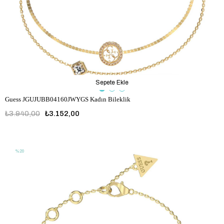
Sepete Ekle
Guess JGUJUBB04160JWYGS Kadın Bileklik
₺3.940,00
₺3.152,00
JGUJUBB04160JWYGS
%20