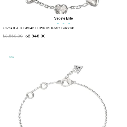
Sepete Ekle
Guess JGUJUBB04611JWRHS Kadın Bileklik
₺3.560,00
₺2.848,00
JGUJUBB04611JWRHS
%20