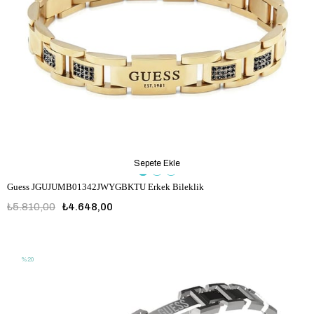
Sepete Ekle
Guess JGUJUMB01342JWYGBKTU Erkek Bileklik
₺5.810,00
₺4.648,00
JGUJUMB01342JWYGBKTU
%20