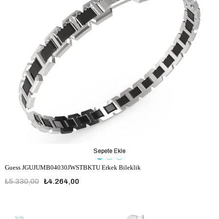
Sepete Ekle
Guess JGUJUMB04030JWSTBKTU Erkek Bileklik
₺5.330,00
₺4.264,00
JGUJUMB04030JWSTBKTU
%20