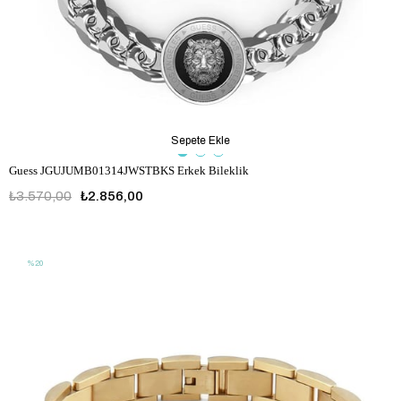
Sepete Ekle
Guess JGUJUMB01314JWSTBKS Erkek Bileklik
₺3.570,00
₺2.856,00
JGUJUMB01314JWSTBKS
%20