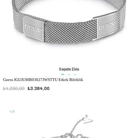
Sepete Ekle
Guess JGUJUMB03027JWSTTU Erkek Bileklik
₺4.230,00
₺3.384,00
JGUJUMB03027JWSTTU
%20