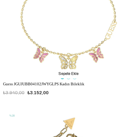
Sepete Ekle
Guess JGUJUBB04102JWYGLPS Kadın Bileklik
₺3.940,00
₺3.152,00
JGUJUBB04102JWYGLPS
%20