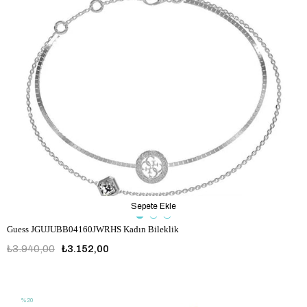
Sepete Ekle
Guess JGUJUBB04160JWRHS Kadın Bileklik
₺3.940,00
₺3.152,00
JGUJUBB04160JWRHS
%20