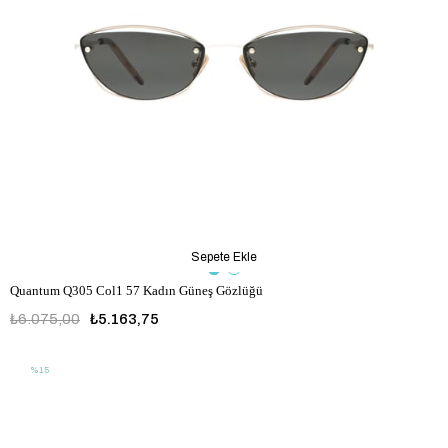
Sepete Ekle
Quantum Q305 Col1 57 Kadın Güneş Gözlüğü
₺6.075,00
₺5.163,75
%15