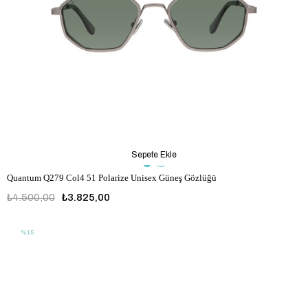
Sepete Ekle
Quantum Q279 Col4 51 Polarize Unisex Güneş Gözlüğü
₺4.500,00
₺3.825,00
%15