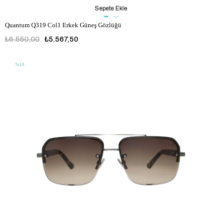
Sepete Ekle
Quantum Q319 Col1 Erkek Güneş Gözlüğü
₺6.550,00
₺5.567,50
%15