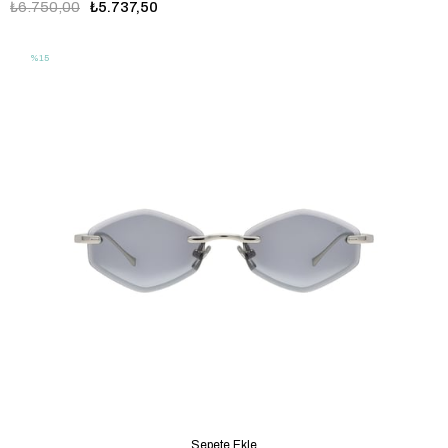
₺6.750,00
₺5.737,50
%15
Sepete Ekle