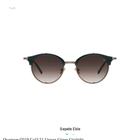
%15
Sepete Ekle
Quantum Q319 Col3 51 Unisex Güneş Gözlüğü