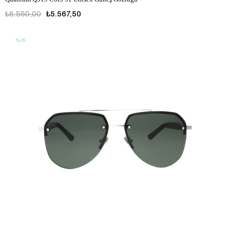
₺6.550,00
₺5.567,50
%15