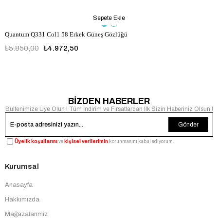
Sepete Ekle
Quantum Q331 Col1 58 Erkek Güneş Gözlüğü
₺5.850,00
₺4.972,50
BİZDEN HABERLER
Bültenimize Üye Olun ! Tüm İndirim ve Fırsatlardan İlk Sizin Haberiniz Olsun !
Gönder
Üyelik koşullarını
ve
kişisel verilerimin
korunmasını kabul ediyorum.
Kurumsal
Anasayfa
Hakkımızda
Mağazalarımız