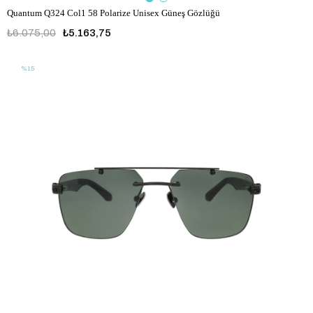
Quantum Q324 Col1 58 Polarize Unisex Güneş Gözlüğü
₺6.075,00
₺5.163,75
%15