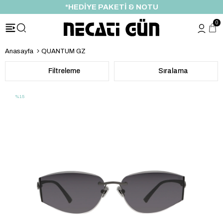
ÖZEL İNDİRİM FIRSATI
0
Anasayfa
QUANTUM GZ
Filtreleme
Sıralama
%15