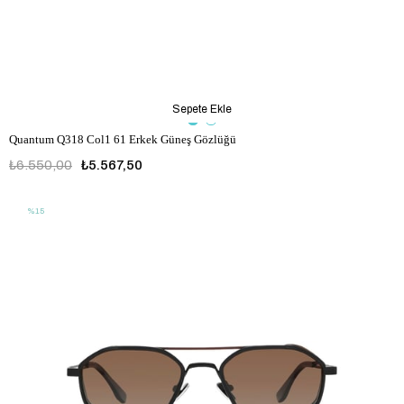
Sepete Ekle
Quantum Q318 Col1 61 Erkek Güneş Gözlüğü
₺6.550,00
₺5.567,50
%15