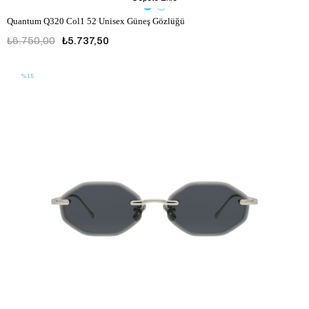
Quantum Q320 Col1 52 Unisex Güneş Gözlüğü
₺6.750,00
₺5.737,50
%15