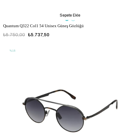
Sepete Ekle
Quantum Q322 Col1 54 Unisex Güneş Gözlüğü
₺6.750,00
₺5.737,50
%15